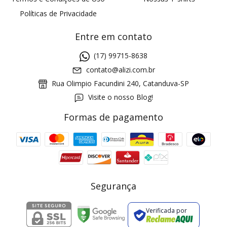
Políticas de Privacidade
Entre em contato
(17) 99715-8638
contato@alizi.com.br
Rua Olimpio Facundini 240, Catanduva-SP
Visite o nosso Blog!
Formas de pagamento
GANHE5
Cupom 1a compra:
a partir de R$ 229,00
Frete Grátis:
Segurança
Verificada por
2 pecas
7% OFF