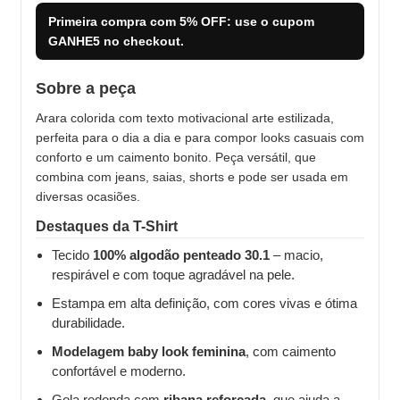
Primeira compra com
5% OFF
: use o cupom
GANHE5
no checkout.
Sobre a peça
Arara colorida com texto motivacional arte estilizada,
perfeita para o dia a dia e para compor looks casuais com
conforto e um caimento bonito. Peça versátil, que
combina com jeans, saias, shorts e pode ser usada em
diversas ocasiões.
Destaques da T-Shirt
Tecido
100% algodão penteado 30.1
– macio,
respirável e com toque agradável na pele.
Estampa em alta definição, com cores vivas e ótima
durabilidade.
Modelagem baby look feminina
, com caimento
confortável e moderno.
Gola redonda com
ribana reforçada
, que ajuda a