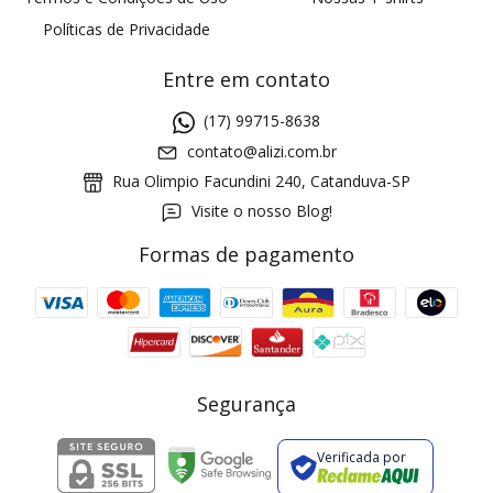
Políticas de Privacidade
Entre em contato
(17) 99715-8638
contato@alizi.com.br
Rua Olimpio Facundini 240, Catanduva-SP
Visite o nosso Blog!
Formas de pagamento
GANHE5
Cupom 1a compra:
a partir de R$ 229,00
Frete Grátis:
Segurança
Verificada por
2 pecas
7% OFF