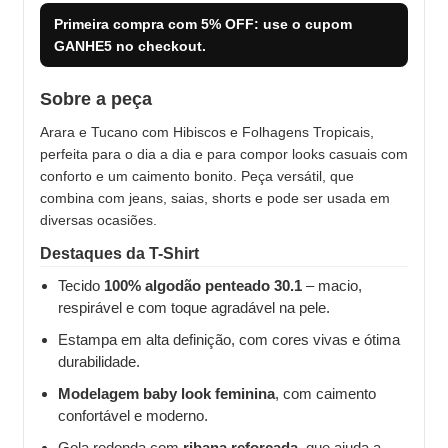
Primeira compra com
5% OFF
: use o cupom
GANHE5
no checkout.
Sobre a peça
Arara e Tucano com Hibiscos e Folhagens Tropicais,
perfeita para o dia a dia e para compor looks casuais com
conforto e um caimento bonito. Peça versátil, que
combina com jeans, saias, shorts e pode ser usada em
diversas ocasiões.
Destaques da T-Shirt
Tecido
100% algodão penteado 30.1
– macio,
respirável e com toque agradável na pele.
Estampa em alta definição, com cores vivas e ótima
durabilidade.
Modelagem baby look feminina
, com caimento
confortável e moderno.
Gola redonda com
ribana reforçada
, que ajuda a