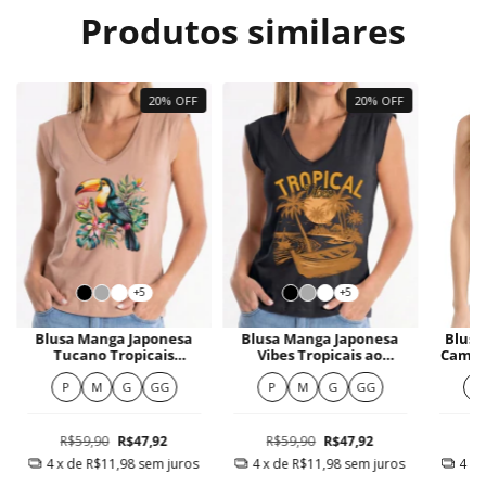
Produtos similares
20% OFF
20% OFF
+5
+5
Blusa Manga Japonesa
Blusa Manga Japonesa
Blusa
Tucano Tropicais
Vibes Tropicais ao
Camis
Vibrantes
Entardecer
Do 
F
P
M
G
GG
P
M
G
GG
P
R$59,90
R$47,92
R$59,90
R$47,92
R
4
x de
R$11,98
sem juros
4
x de
R$11,98
sem juros
4
x 