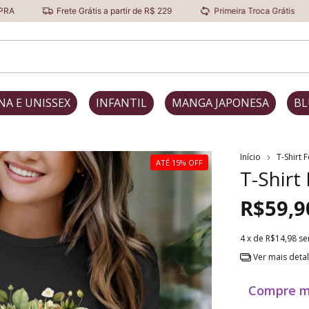
Frete Grátis a partir de R$ 229
Primeira Troca Grátis
Descont
NA E UNISSEX
INFANTIL
MANGA JAPONESA
BL
Início
T-Shirt 
ATÉ 15% OFF
T-Shirt
R$59,9
4
x de
R$14,98
se
Ver mais deta
Compre m