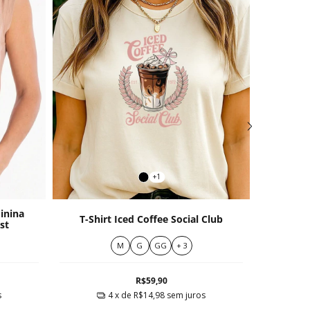
+1
inina
T-shirt
T-Shirt Iced Coffee Social Club
st
Re
M
G
GG
+ 3
R$59,90
s
4
x de
R$14,98
sem juros