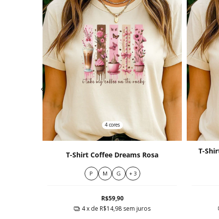
4 cores
Amarelos
T-Shi
T-Shirt Coffee Dreams Rosa
erna
P
M
G
+ 3
R$59,90
ros
4
x de
R$14,98
sem juros