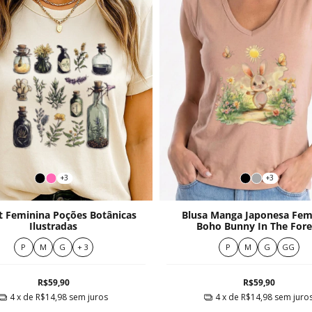
+3
+3
rt Feminina Poções Botânicas
Blusa Manga Japonesa Fem
Ilustradas
Boho Bunny In The Fore
P
M
G
+ 3
P
M
G
GG
R$59,90
R$59,90
4
x de
R$14,98
sem juros
4
x de
R$14,98
sem juro