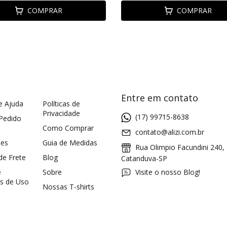
COMPRAR
COMPRAR
Entre em contato
e Ajuda
Políticas de
Privacidade
(17) 99715-8638
 Pedido
Como Comprar
contato@alizi.com.br
ões
Guia de Medidas
Rua Olimpio Facundini 240,
 de Frete
Blog
Catanduva-SP
e
Sobre
Visite o nosso Blog!
s de Uso
Nossas T-shirts