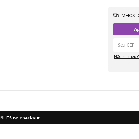
MEIOS D
Ap
Não sei meu 
NHE5
no checkout.