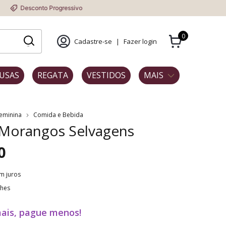
o Progressivo
0
Cadastre-se
|
Fazer login
USAS
REGATA
VESTIDOS
MAIS
Feminina
Comida e Bebida
 Morangos Selvagens
0
m juros
lhes
ais, pague menos!