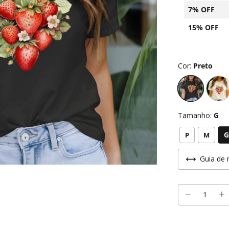
7% OFF
15% OFF
Cor:
Preto
Tamanho:
G
G
P
M
Guia de 