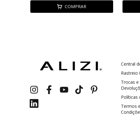
COMPRAR
Central d
GANHE5
Cupom 1a compra:
Rastreio
Trocas e
a partir de R$ 229,00
Frete Grátis:
Devoluç
Políticas
Termos 
Condiçõe
2 pecas
7% OFF
3+ pecas
15% OFF