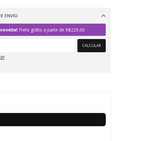
E ENVIO
Alterar CEP
roveite!
Frete grátis a partir de
R$229,00
CALCULAR
CEP