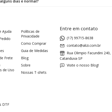
alguns dias e normal?
Entre em contato
e Ajuda
Políticas de
Privacidade
(17) 99715-8638
 Pedido
Como Comprar
contato@alizi.com.br
ões
Guia de Medidas
Rua Olimpio Facundini 240,
 de Frete
Blog
Catanduva-SP
e
Sobre
Visite o nosso Blog!
s de Uso
Nossas T-shirts
as DTF