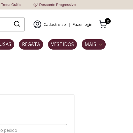
oca Grátis
Desconto Progressivo
0
Cadastre-se
|
Fazer login
USAS
REGATA
VESTIDOS
MAIS