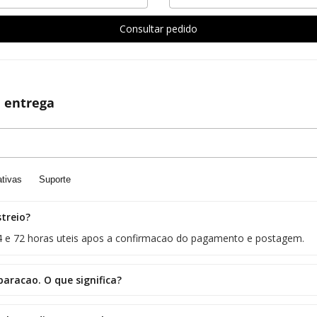
Consultar pedido
 entrega
ativas
Suporte
streio?
24 e 72 horas uteis apos a confirmacao do pagamento e postagem.
racao. O que significa?