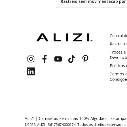
Rastreio sem movimentacao por 
Central d
Rastreio
Trocas e
Devoluç
Políticas
Termos 
GANHE5
Cupom 1a compra:
Condiçõe
a partir de R$ 229,00
Frete Grátis:
2 pecas
7% OFF
ALIZI | Camisetas Femininas 100% Algodão | Estamp
©2026. ALIZI - 36175674000174. Todos os direitos reservados.