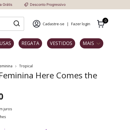
Desconto Progressivo
0
Cadastre-se
|
Fazer login
USAS
REGATA
VESTIDOS
MAIS
Feminina
Tropical
 Feminina Here Comes the
0
m juros
lhes