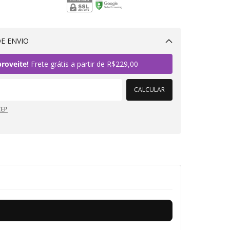
E ENVIO
Alterar CEP
roveite!
Frete grátis a partir de
R$229,00
CALCULAR
CEP