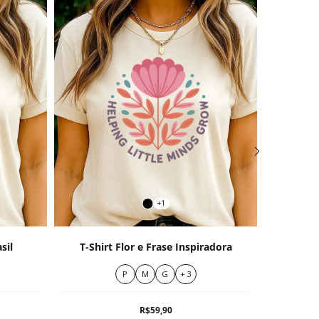
+1
sil
T-Shirt Flor e Frase Inspiradora
P
M
G
+ 3
R$59,90