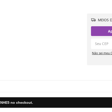
MEIOS D
Ap
Não sei meu 
NHE5
no checkout.