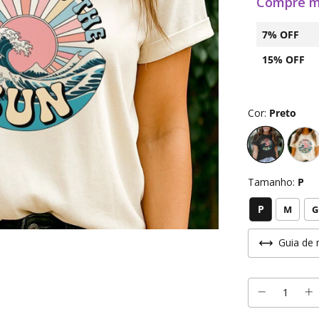
Compre m
7% OFF
15% OFF
Cor:
Preto
Tamanho:
P
P
M
G
Guia de 