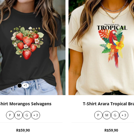
+1
Shirt Morangos Selvagens
T-Shirt Arara Tropical Bra
P
M
G
+ 3
P
M
G
+ 3
R$59,90
R$59,90