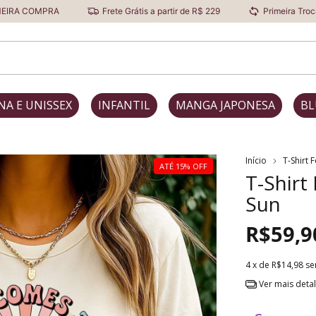
Frete Grátis a partir de R$ 229
Primeira Troca Grátis
NA E UNISSEX
INFANTIL
MANGA JAPONESA
BL
Início
T-Shirt 
ATÉ 15% OFF
T-Shirt
Sun
R$59,9
4
x de
R$14,98
se
Ver mais deta