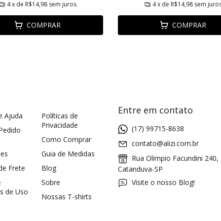
4
x de
R$14,98
sem juros
4
x de
R$14,98
sem juro
COMPRAR
COMPRAR
Entre em contato
e Ajuda
Políticas de
Privacidade
(17) 99715-8638
 Pedido
Como Comprar
contato@alizi.com.br
ões
Guia de Medidas
Rua Olimpio Facundini 240,
 de Frete
Blog
Catanduva-SP
e
Sobre
Visite o nosso Blog!
s de Uso
Nossas T-shirts