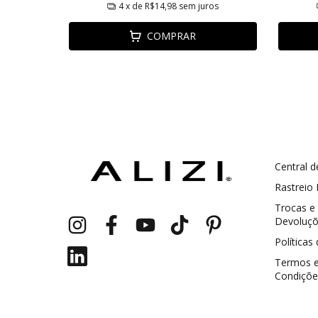
ros
4
x de
R$14,98
sem juros
COMPRAR
Central d
GANHE5
Cupom 1a compra:
Rastreio
Trocas e
a partir de R$ 229,00
Frete Grátis:
Devoluç
Políticas
Termos 
Condiçõe
2 pecas
7% OFF
3+ pecas
15% OFF