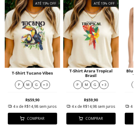
ATÉ 15% OFF
ATÉ 15% OFF
T-Shirt Arara Tropical
Blusa
T-Shirt Tucano Vibes
Brasil
Tu
Il
P
M
G
+ 3
P
M
G
+ 3
P
R$59,90
R$59,90
4
x de
R$14,98
sem juros
4
x de
R$14,98
sem juros
4
x 
COMPRAR
COMPRAR