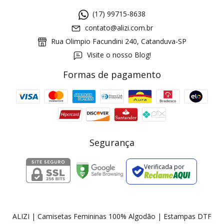
(17) 99715-8638
contato@alizi.com.br
Rua Olimpio Facundini 240, Catanduva-SP
Visite o nosso Blog!
Formas de pagamento
GANHE5
Cupom 1a compra:
a partir de R$ 229,00
Frete Grátis:
Segurança
Verificada por
2 pecas
7% OFF
3+ pecas
15% OFF
ALIZI | Camisetas Femininas 100% Algodão | Estampas DTF