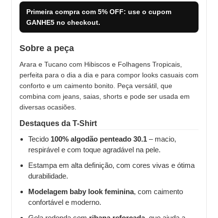
Primeira compra com
5% OFF
: use o cupom
GANHE5
no checkout.
Sobre a peça
Arara e Tucano com Hibiscos e Folhagens Tropicais,
perfeita para o dia a dia e para compor looks casuais com
conforto e um caimento bonito. Peça versátil, que
combina com jeans, saias, shorts e pode ser usada em
diversas ocasiões.
Destaques da T-Shirt
Tecido
100% algodão penteado 30.1
– macio,
respirável e com toque agradável na pele.
Estampa em alta definição, com cores vivas e ótima
durabilidade.
Modelagem baby look feminina
, com caimento
confortável e moderno.
Gola redonda com
ribana reforçada
, que ajuda a