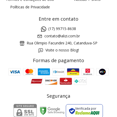
Políticas de Privacidade
Entre em contato
(17) 99715-8638
contato@alizi.com.br
Rua Olimpio Facundini 240, Catanduva-SP
Visite o nosso Blog!
Formas de pagamento
GANHE5
Cupom 1a compra:
a partir de R$ 229,00
Frete Grátis:
Segurança
Verificada por
2 pecas
7% OFF