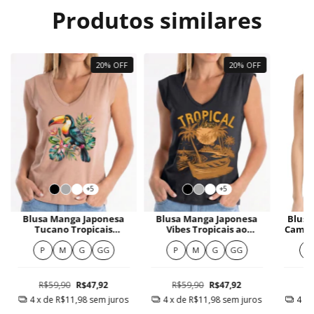
Produtos similares
20% OFF
20% OFF
+5
+5
Blusa Manga Japonesa
Blusa Manga Japonesa
Blusa
Tucano Tropicais
Vibes Tropicais ao
Camis
Vibrantes
Entardecer
Do 
F
P
M
G
GG
P
M
G
GG
P
R$59,90
R$47,92
R$59,90
R$47,92
R
4
x de
R$11,98
sem juros
4
x de
R$11,98
sem juros
4
x 