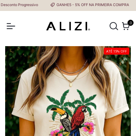
conto Progressivo
GANHE5 - 5% OFF NA PRIMEIRA COMPRA
0
ATÉ 15% OFF