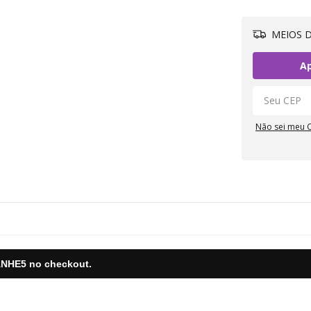
MEIOS D
Ap
Não sei meu 
NHE5
no checkout.