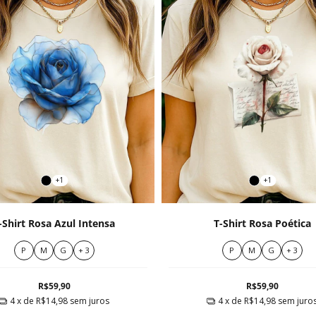
+1
+1
-Shirt Rosa Azul Intensa
T-Shirt Rosa Poética
P
M
G
+ 3
P
M
G
+ 3
R$59,90
R$59,90
4
x de
R$14,98
sem juros
4
x de
R$14,98
sem juro