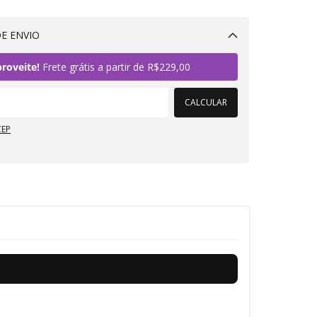
E ENVIO
Alterar CEP
roveite!
Frete grátis a partir de
R$229,00
CALCULAR
CEP