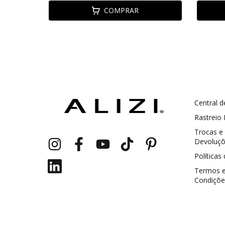
COMPRAR
Central d
GANHE5
Cupom 1a compra:
Rastreio
Trocas e
a partir de R$ 229,00
Frete Grátis:
Devoluç
Políticas
Termos 
Condiçõe
2 pecas
7% OFF
3+ pecas
15% OFF