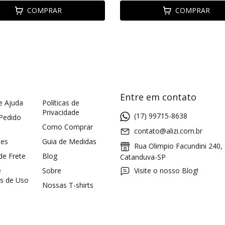
COMPRAR
COMPRAR
Entre em contato
e Ajuda
Políticas de
Privacidade
(17) 99715-8638
 Pedido
Como Comprar
contato@alizi.com.br
ões
Guia de Medidas
Rua Olimpio Facundini 240,
 de Frete
Blog
Catanduva-SP
e
Sobre
Visite o nosso Blog!
s de Uso
Nossas T-shirts