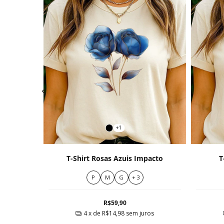
+1
titude
T-Shirt Rosas Azuis Impacto
T
P
M
G
+ 3
R$59,90
ros
4
x de
R$14,98
sem juros