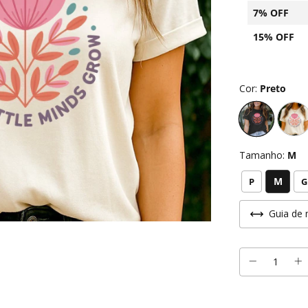
7% OFF
15% OFF
Cor:
Preto
Tamanho:
M
M
P
G
Guia de 