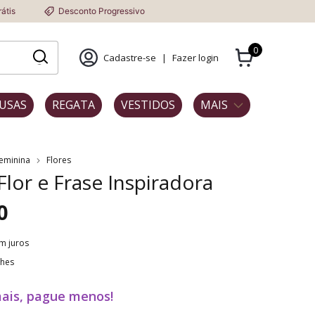
Desconto Progressivo
0
Cadastre-se
|
Fazer login
USAS
REGATA
VESTIDOS
MAIS
Feminina
Flores
 Flor e Frase Inspiradora
0
m juros
lhes
ais, pague menos!