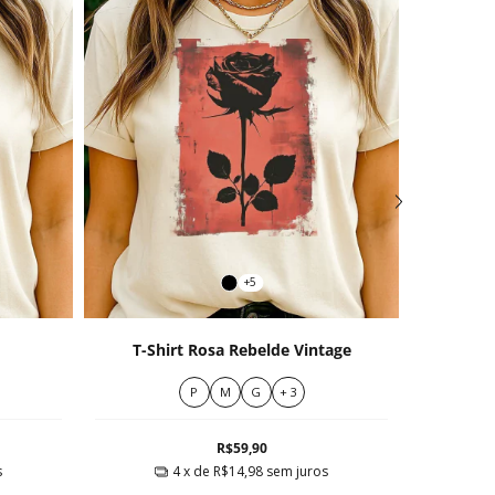
+5
T-shir
T-Shirt Rosa Rebelde Vintage
P
M
G
+ 3
R$59,90
s
4
x de
R$14,98
sem juros