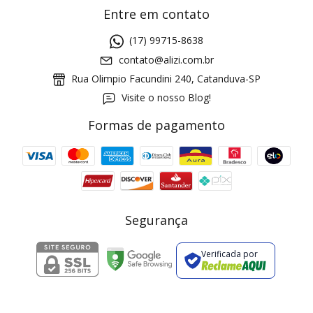
Entre em contato
(17) 99715-8638
contato@alizi.com.br
Rua Olimpio Facundini 240, Catanduva-SP
Visite o nosso Blog!
Formas de pagamento
GANHE5
Cupom 1a compra:
a partir de R$ 229,00
Frete Grátis:
Segurança
Verificada por
2 pecas
7% OFF
3+ pecas
15% OFF