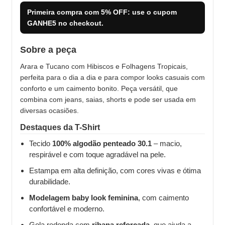
Primeira compra com
5% OFF
: use o cupom
GANHE5
no checkout.
Sobre a peça
Arara e Tucano com Hibiscos e Folhagens Tropicais,
perfeita para o dia a dia e para compor looks casuais com
conforto e um caimento bonito. Peça versátil, que
combina com jeans, saias, shorts e pode ser usada em
diversas ocasiões.
Destaques da T-Shirt
Tecido
100% algodão penteado 30.1
– macio,
respirável e com toque agradável na pele.
Estampa em alta definição, com cores vivas e ótima
durabilidade.
Modelagem baby look feminina
, com caimento
confortável e moderno.
Gola redonda com
ribana reforçada
, que ajuda a