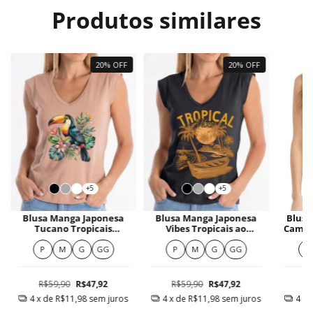
Produtos similares
20% OFF
20% OFF
+5
+5
Blusa Manga Japonesa
Blusa Manga Japonesa
Blusa
Tucano Tropicais
Vibes Tropicais ao
Camis
Vibrantes
Entardecer
Do 
F
P
M
G
GG
P
M
G
GG
P
R$59,90
R$47,92
R$59,90
R$47,92
R
4
x de
R$11,98
sem juros
4
x de
R$11,98
sem juros
4
x 