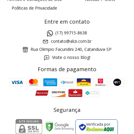
Políticas de Privacidade
Entre em contato
(17) 99715-8638
contato@alizi.com.br
Rua Olimpio Facundini 240, Catanduva-SP
Visite o nosso Blog!
Formas de pagamento
GANHE5
Cupom 1a compra:
a partir de R$ 229,00
Frete Grátis:
Segurança
Verificada por
2 pecas
7% OFF