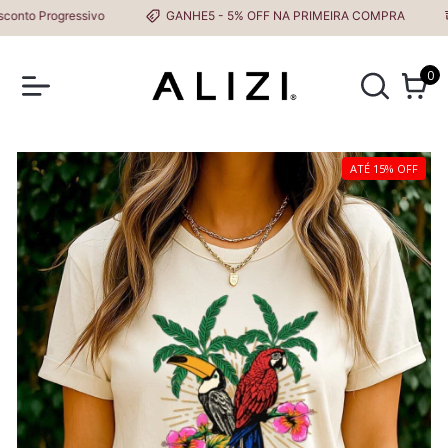
to Progressivo
GANHE5 - 5% OFF NA PRIMEIRA COMPRA
0
ATÉ 15% OFF