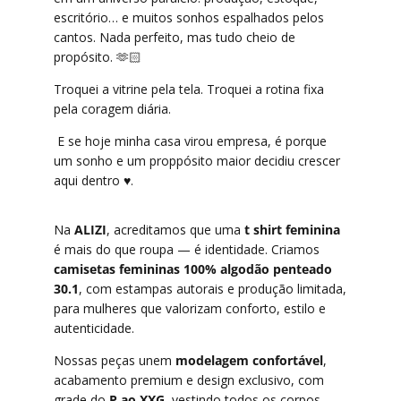
escritório… e muitos sonhos espalhados pelos
cantos. Nada perfeito, mas tudo cheio de
propósito. 🫶🏻
Troquei a vitrine pela tela. Troquei a rotina fixa
pela coragem diária.
 E se hoje minha casa virou empresa, é porque 
um sonho e um proppósito maior decidiu crescer 
aqui dentro ♥.
Na
ALIZI
, acreditamos que uma
t shirt feminina
é mais do que roupa — é identidade. Criamos
camisetas femininas 100% algodão penteado
30.1
, com estampas autorais e produção limitada,
para mulheres que valorizam conforto, estilo e
autenticidade.
Nossas peças unem
modelagem confortável
,
acabamento premium e design exclusivo, com
grade do
P ao XXG
, vestindo todos os corpos