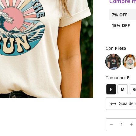
Compre m
7% OFF
15% OFF
Cor:
Preto
Tamanho:
P
P
M
G
Guia de 