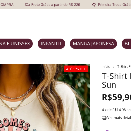
Frete Grátis a partir de R$ 229
Primeira Troca Grátis
De
NA E UNISSEX
INFANTIL
MANGA JAPONESA
BL
Início
T-Shirt 
ATÉ 15% OFF
T-Shirt
Sun
R$59,9
4
x de
R$14,98
se
Ver mais deta