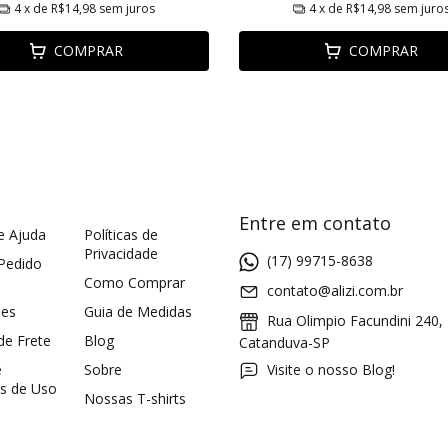
4
x de
R$14,98
sem juros
4
x de
R$14,98
sem juro
COMPRAR
COMPRAR
Entre em contato
e Ajuda
Políticas de
Privacidade
(17) 99715-8638
 Pedido
Como Comprar
contato@alizi.com.br
ões
Guia de Medidas
Rua Olimpio Facundini 240,
 de Frete
Blog
Catanduva-SP
e
Sobre
Visite o nosso Blog!
s de Uso
Nossas T-shirts