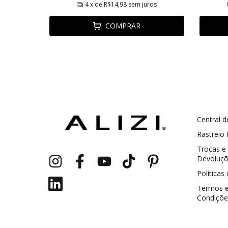
ros
4
x de
R$14,98
sem juros
COMPRAR
Central d
GANHE5
Cupom 1a compra:
Rastreio
Trocas e
a partir de R$ 229,00
Frete Grátis:
Devoluç
Políticas
Termos 
Condiçõe
2 pecas
7% OFF
3+ pecas
15% OFF