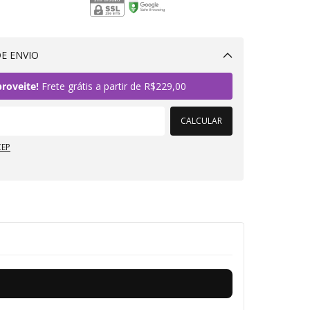
E ENVIO
Alterar CEP
roveite!
Frete grátis a partir de
R$229,00
CALCULAR
CEP