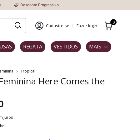
sconto Progressivo
0
Cadastre-se
|
Fazer login
USAS
REGATA
VESTIDOS
MAIS
Feminina
Tropical
 Feminina Here Comes the
0
m juros
lhes