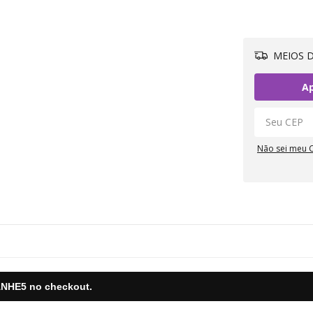
MEIOS D
Ap
Não sei meu 
NHE5
no checkout.