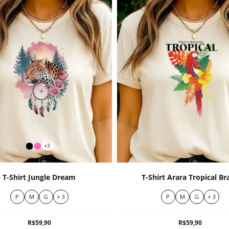
+3
T-Shirt Jungle Dream
T-Shirt Arara Tropical Bra
P
M
G
+ 3
P
M
G
+ 3
R$59,90
R$59,90