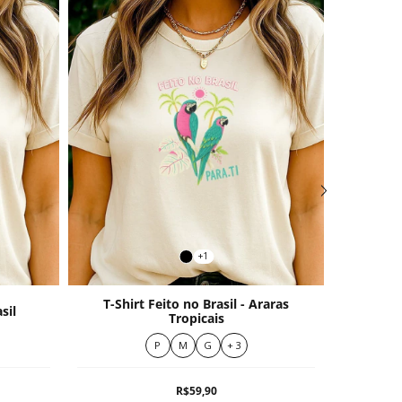
+1
T-Shirt Feito no Brasil - Araras
sil
T-Shi
Tropicais
P
M
G
+ 3
R$59,90