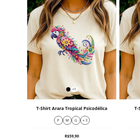
+1
m
T-Shirt Arara Tropical Psicodélica
T-
P
M
G
+ 3
R$59,90