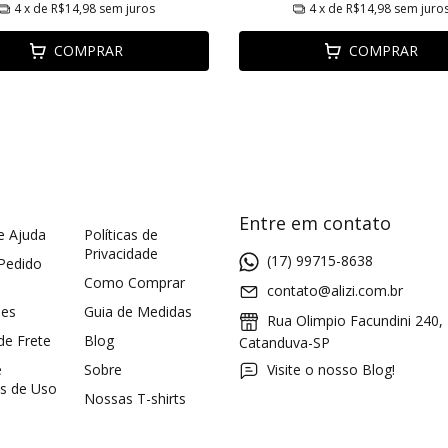
4
x de
R$14,98
sem juros
4
x de
R$14,98
sem juro
COMPRAR
COMPRAR
Entre em contato
e Ajuda
Políticas de
Privacidade
(17) 99715-8638
 Pedido
Como Comprar
contato@alizi.com.br
ões
Guia de Medidas
Rua Olimpio Facundini 240,
 de Frete
Blog
Catanduva-SP
e
Sobre
Visite o nosso Blog!
s de Uso
Nossas T-shirts