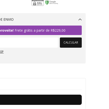
E ENVIO
Alterar CEP
roveite!
Frete grátis a partir de
R$229,00
CALCULAR
CEP