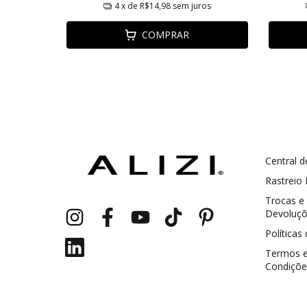
ros
4
x de
R$14,98
sem juros
COMPRAR
Central d
GANHE5
Cupom 1a compra:
Rastreio
Trocas e
a partir de R$ 229,00
Frete Grátis:
Devoluç
Políticas
Termos 
Condiçõe
2 pecas
7% OFF
3+ pecas
15% OFF