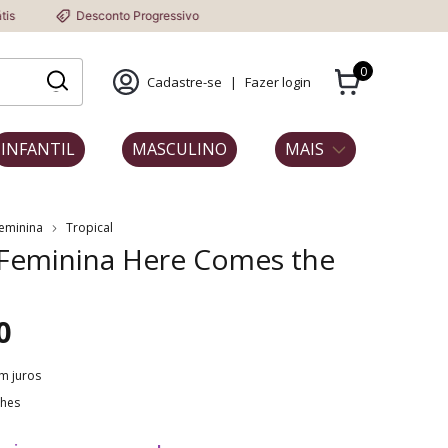
sconto Progressivo
0
Cadastre-se
|
Fazer login
INFANTIL
MASCULINO
MAIS
Feminina
Tropical
 Feminina Here Comes the
0
m juros
lhes