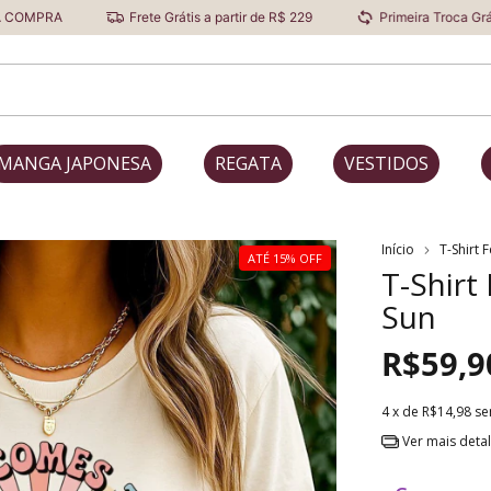
Frete Grátis a partir de R$ 229
Primeira Troca Grátis
De
MANGA JAPONESA
REGATA
VESTIDOS
Início
T-Shirt 
ATÉ 15% OFF
T-Shirt
Sun
R$59,9
4
x de
R$14,98
se
Ver mais deta