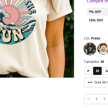
Compre m
7% OFF
15% OFF
Cor:
Preto
Tamanho:
M
M
P
G
Guia de 