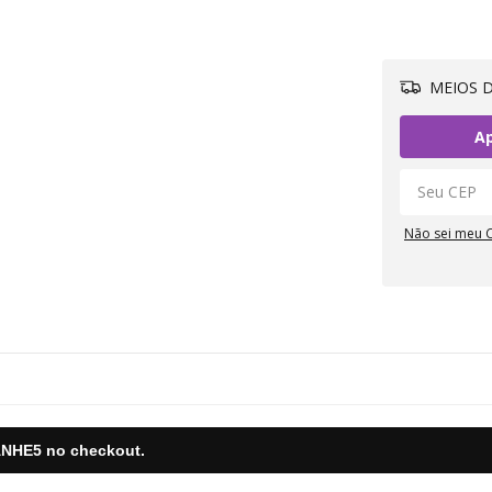
MEIOS D
Ap
Não sei meu 
NHE5
no checkout.