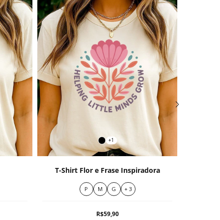
+1
T-Shirt Flor e Frase Inspiradora
T-Shi
P
M
G
+ 3
R$59,90