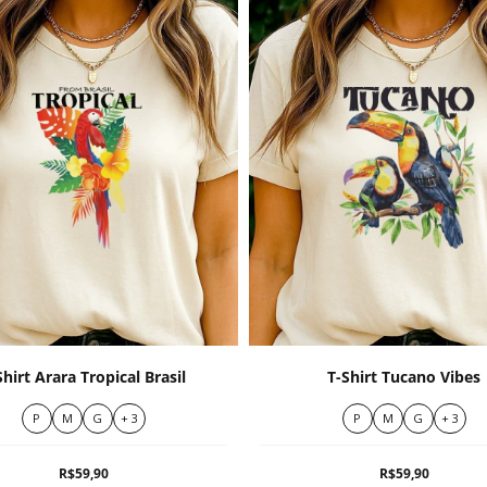
Shirt Arara Tropical Brasil
T-Shirt Tucano Vibes
P
M
G
+ 3
P
M
G
+ 3
R$59,90
R$59,90