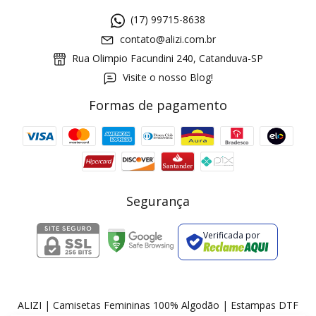
(17) 99715-8638
contato@alizi.com.br
Rua Olimpio Facundini 240, Catanduva-SP
Visite o nosso Blog!
Formas de pagamento
GANHE5
Cupom 1a compra:
a partir de R$ 229,00
Frete Grátis:
Segurança
Verificada por
2 pecas
7% OFF
3+ pecas
15% OFF
ALIZI | Camisetas Femininas 100% Algodão | Estampas DTF