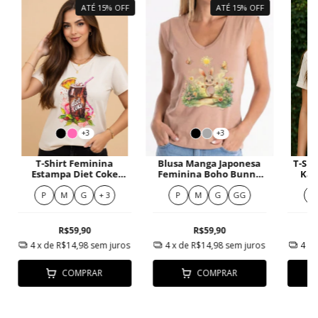
ATÉ 15% OFF
ATÉ 15% OFF
+3
+3
T-Shirt Feminina
Blusa Manga Japonesa
T-Shi
Estampa Diet Coke
Feminina Boho Bunny
Kah
Ilustrada Colorida
In The Forest
P
M
G
+ 3
P
M
G
GG
P
R$59,90
R$59,90
4
x de
R$14,98
sem juros
4
x de
R$14,98
sem juros
4
x 
COMPRAR
COMPRAR