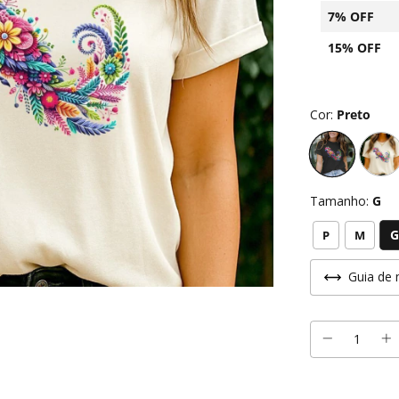
7% OFF
15% OFF
Cor:
Preto
Tamanho:
G
G
P
M
Guia de 