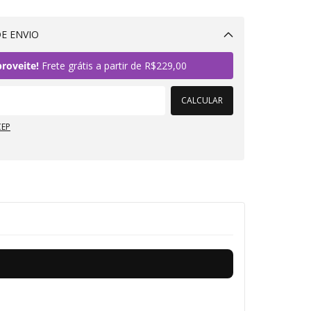
E ENVIO
Alterar CEP
roveite!
Frete grátis a partir de
R$229,00
CALCULAR
CEP