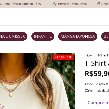
 a partir de R$ 229
Primeira Troca Grátis
Desconto Progressi
NA E UNISSEX
INFANTIL
MANGA JAPONESA
BL
Início
T-Shirt 
ATÉ 15% OFF
T-Shirt
R$59,9
4
x de
R$14,98
se
Ver mais deta
Compre m