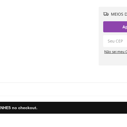
MEIOS D
Ap
Não sei meu 
NHE5
no checkout.