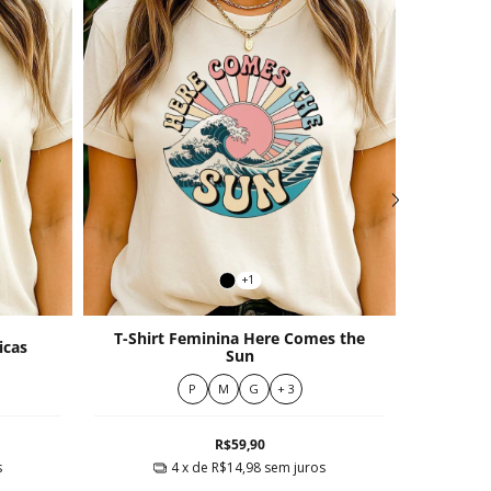
+1
T-Shirt Feminina Here Comes the
T-Shi
icas
Sun
P
M
G
+ 3
R$59,90
s
4
x de
R$14,98
sem juros