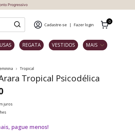
vo
0
Cadastre-se
|
Fazer login
USAS
REGATA
VESTIDOS
MAIS
Feminina
Tropical
 Arara Tropical Psicodélica
0
m juros
lhes
ais, pague menos!