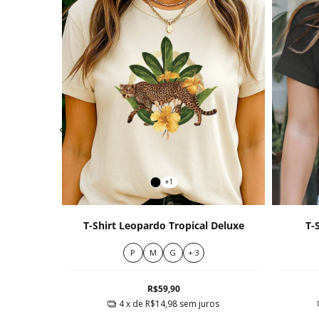
+1
m
T-Shirt Leopardo Tropical Deluxe
T-
P
M
G
+ 3
R$59,90
ros
4
x de
R$14,98
sem juros