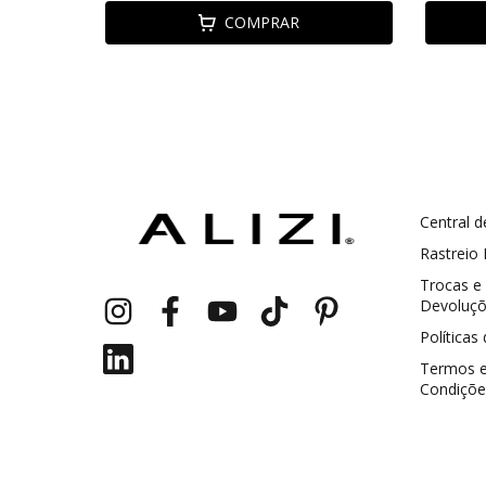
COMPRAR
Central d
GANHE5
Cupom 1a compra:
Rastreio
Trocas e
a partir de R$ 229,00
Frete Grátis:
Devoluç
Políticas
Termos 
Condiçõe
2 pecas
7% OFF
3+ pecas
15% OFF