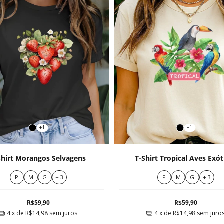
+1
+1
Shirt Morangos Selvagens
T-Shirt Tropical Aves Exót
P
M
G
+ 3
P
M
G
+ 3
R$59,90
R$59,90
4
x de
R$14,98
sem juros
4
x de
R$14,98
sem juro