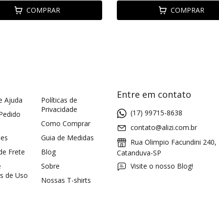
COMPRAR
COMPRAR
Entre em contato
e Ajuda
Políticas de
Privacidade
(17) 99715-8638
 Pedido
Como Comprar
contato@alizi.com.br
ões
Guia de Medidas
Rua Olimpio Facundini 240,
 de Frete
Blog
Catanduva-SP
e
Sobre
Visite o nosso Blog!
s de Uso
Nossas T-shirts