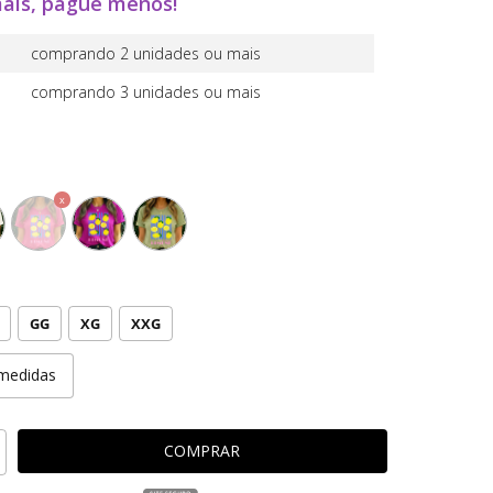
ais, pague menos!
comprando 2 unidades ou mais
comprando 3 unidades ou mais
GG
XG
XXG
medidas