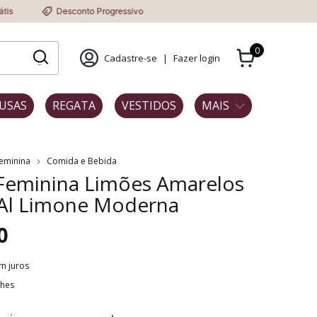
Desconto Progressivo
0
Cadastre-se
|
Fazer login
USAS
REGATA
VESTIDOS
MAIS
Feminina
Comida e Bebida
 Feminina Limões Amarelos
 Al Limone Moderna
0
m juros
lhes