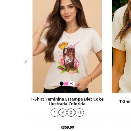
+3
T-Shirt Feminina Estampa Diet Coke
Rosa
T-Shi
Ilustrada Colorida
P
M
G
+ 3
R$59,90