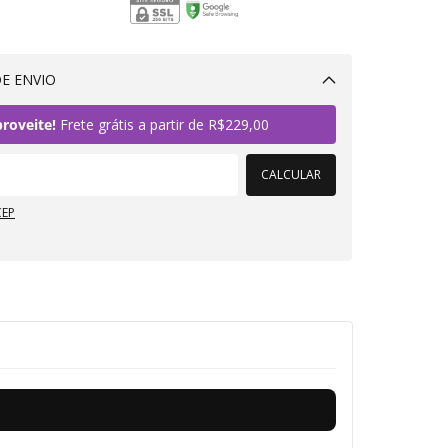
E ENVIO
Alterar CEP
roveite!
Frete grátis a partir de
R$229,00
CALCULAR
CEP