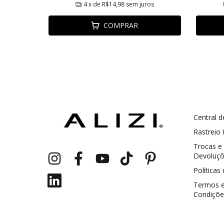
ros
4
x de
R$14,98
sem juros
COMPRAR
Central d
GANHE5
Cupom 1a compra:
Rastreio
Trocas e
a partir de R$ 229,00
Frete Grátis:
Devoluç
Políticas
Termos 
Condiçõe
2 pecas
7% OFF
3+ pecas
15% OFF