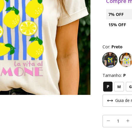
Compre m
7% OFF
15% OFF
Cor:
Preto
Tamanho:
P
P
M
G
Guia de 