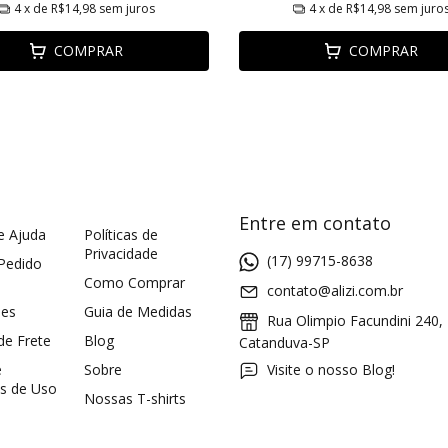
4
x de
R$14,98
sem juros
4
x de
R$14,98
sem juro
COMPRAR
COMPRAR
Entre em contato
e Ajuda
Políticas de
Privacidade
(17) 99715-8638
 Pedido
Como Comprar
contato@alizi.com.br
ões
Guia de Medidas
Rua Olimpio Facundini 240,
 de Frete
Blog
Catanduva-SP
e
Sobre
Visite o nosso Blog!
s de Uso
Nossas T-shirts