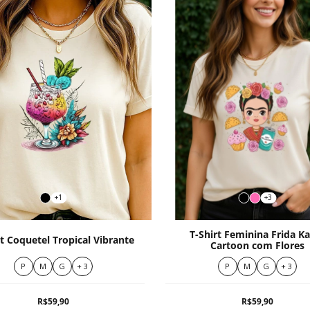
+1
+3
T-Shirt Feminina Frida K
rt Coquetel Tropical Vibrante
Cartoon com Flores
P
M
G
+ 3
P
M
G
+ 3
R$59,90
R$59,90