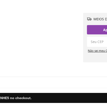
MEIOS D
Ap
Não sei meu 
NHE5
no checkout.