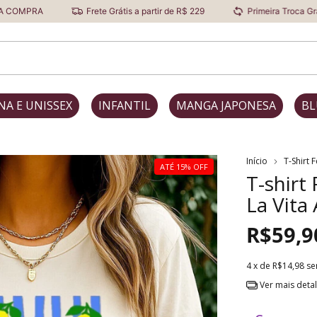
Frete Grátis a partir de R$ 229
Primeira Troca Grátis
NA E UNISSEX
INFANTIL
MANGA JAPONESA
BL
Início
T-Shirt 
ATÉ 15% OFF
T-shirt
La Vita
R$59,9
4
x de
R$14,98
se
Ver mais deta