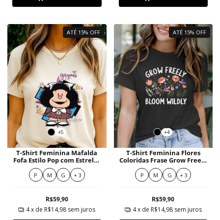
ATÉ 15% OFF
ATÉ 15% OFF
+5
+4
T-Shirt Feminina Mafalda
T-Shirt Feminina Flores
Fofa Estilo Pop com Estrelas
Coloridas Frase Grow Freely
Coloridas
Bloom Wildly
P
M
G
+ 3
P
M
G
+ 3
R$59,90
R$59,90
4
x de
R$14,98
sem juros
4
x de
R$14,98
sem juros