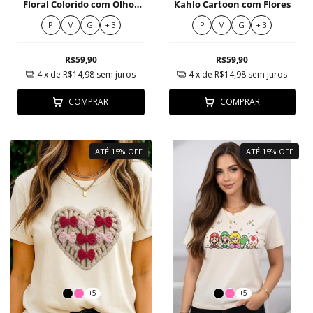
Floral Colorido com Olhos
Kahlo Cartoon com Flores
Expressivos
P
M
G
+ 3
P
M
G
+ 3
R$59,90
R$59,90
4
x de
R$14,98
sem juros
4
x de
R$14,98
sem juros
COMPRAR
COMPRAR
ATÉ 15% OFF
ATÉ 15% OFF
+5
+5