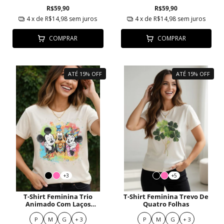
R$59,90
R$59,90
4
x de
R$14,98
sem juros
4
x de
R$14,98
sem juros
COMPRAR
COMPRAR
ATÉ 15% OFF
ATÉ 15% OFF
+3
+5
T-Shirt Feminina Trio
T-Shirt Feminina Trevo De
Animado Com Laços
Quatro Folhas
Quebra-Cabeça E Fundo
Colorido
P
M
G
+ 3
P
M
G
+ 3