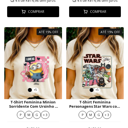
4
x de
R$14,98
sem juros
4
x de
R$14,98
sem juros
COMPRAR
COMPRAR
ATÉ 15% OFF
ATÉ 15% OFF
+5
+5
T-Shirt Feminina Minion
T-Shirt Feminina
Sorridente Com Ursinho E
Personagens Star Wars com
Corações Rosa
Fantasia Espacial Colorida
P
M
G
+ 3
P
M
G
+ 3