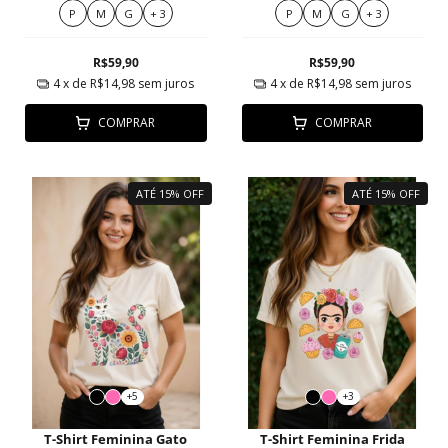
Sonhos Pastel
P
M
G
+ 3
P
M
G
+ 3
R$59,90
R$59,90
4
x de
R$14,98
sem juros
4
x de
R$14,98
sem juros
COMPRAR
COMPRAR
ATÉ 15% OFF
ATÉ 15% OFF
+5
+3
T-Shirt Feminina Gato
T-Shirt Feminina Frida