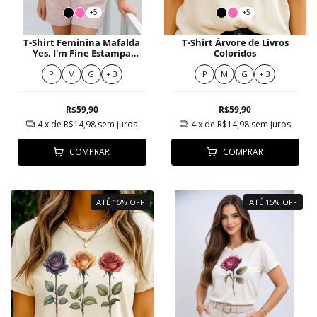
+5
+5
T-Shirt Feminina Mafalda
T-Shirt Árvore de Livros
Yes, I'm Fine Estampa
Coloridos
Divertida
P
M
G
+ 3
P
M
G
+ 3
R$59,90
R$59,90
4
x de
R$14,98
sem juros
4
x de
R$14,98
sem juros
COMPRAR
COMPRAR
ATÉ 15% OFF
ATÉ 15% OFF