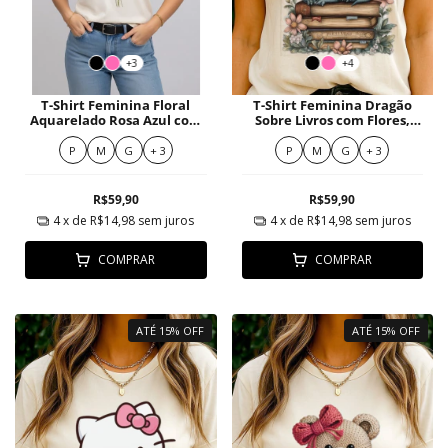
+3
+4
T-Shirt Feminina Floral
T-Shirt Feminina Dragão
Aquarelado Rosa Azul com
Sobre Livros com Flores,
Folhagens Elegantes
Algodão Premium
P
M
G
+ 3
P
M
G
+ 3
R$59,90
R$59,90
4
x de
R$14,98
sem juros
4
x de
R$14,98
sem juros
COMPRAR
COMPRAR
ATÉ 15% OFF
ATÉ 15% OFF