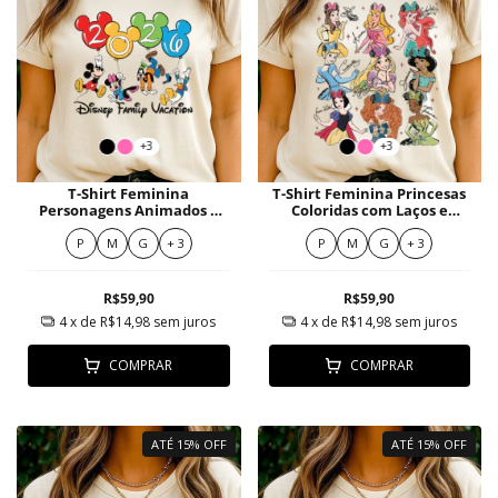
+3
+3
T-Shirt Feminina
T-Shirt Feminina Princesas
Personagens Animados e
Coloridas com Laços e
Balões Coloridos Festa 2020
Orelhas Estilizadas
P
M
G
+ 3
P
M
G
+ 3
R$59,90
R$59,90
4
x de
R$14,98
sem juros
4
x de
R$14,98
sem juros
COMPRAR
COMPRAR
ATÉ 15% OFF
ATÉ 15% OFF