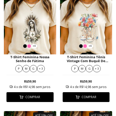
+4
+4
T-Shirt Feminina Nossa
T-Shirt Feminina Tênis
Senho de Fátima
Vintage Com Buquê De
Flores Coloridas Pastel
P
M
G
+ 3
P
M
G
+ 3
R$59,90
R$59,90
4
x de
R$14,98
sem juros
4
x de
R$14,98
sem juros
COMPRAR
COMPRAR
ATÉ 15% OFF
ATÉ 15% OFF