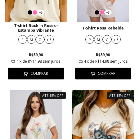
+5
+5
T-shirt Rock 'n Roses -
T-Shirt Rosa Rebelde
Estampa Vibrante
P
M
G
+ 3
P
M
G
+ 3
R$59,90
R$59,90
4
x de
R$14,98
sem juros
4
x de
R$14,98
sem juros
COMPRAR
COMPRAR
ATÉ 15% OFF
ATÉ 15% OFF