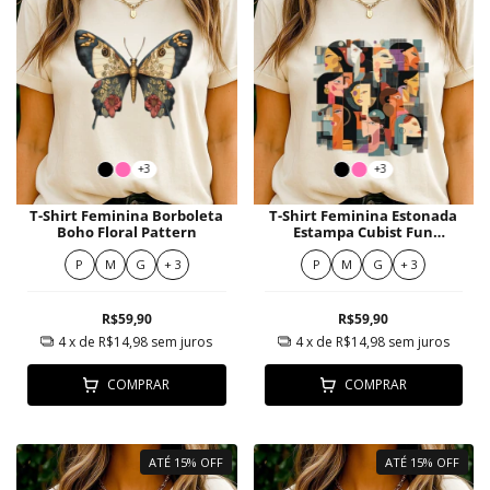
+3
+3
T-Shirt Feminina Borboleta
T-Shirt Feminina Estonada
Boho Floral Pattern
Estampa Cubist Fun
Memphis Art Women
Moderna
P
M
G
+ 3
P
M
G
+ 3
R$59,90
R$59,90
4
x de
R$14,98
sem juros
4
x de
R$14,98
sem juros
COMPRAR
COMPRAR
ATÉ 15% OFF
ATÉ 15% OFF