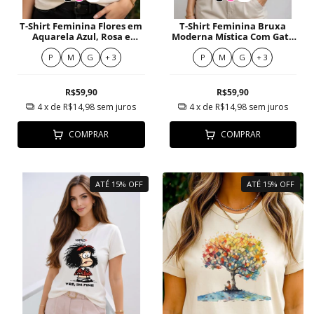
T-Shirt Feminina Flores em
T-Shirt Feminina Bruxa
Aquarela Azul, Rosa e
Moderna Mística Com Gato
Amarelas
Preto E Lua
P
M
G
+ 3
P
M
G
+ 3
R$59,90
R$59,90
4
x de
R$14,98
sem juros
4
x de
R$14,98
sem juros
COMPRAR
COMPRAR
ATÉ 15% OFF
ATÉ 15% OFF