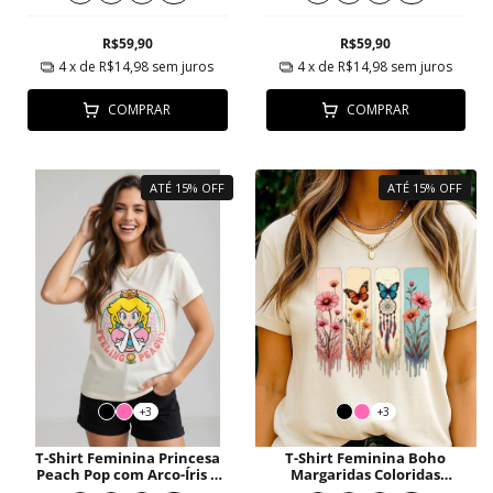
R$59,90
R$59,90
4
x de
R$14,98
sem juros
4
x de
R$14,98
sem juros
COMPRAR
COMPRAR
ATÉ 15% OFF
ATÉ 15% OFF
+3
+3
T-Shirt Feminina Princesa
T-Shirt Feminina Boho
Peach Pop com Arco-Íris e
Margaridas Coloridas
Animal Print
Borboletas Filtro dos