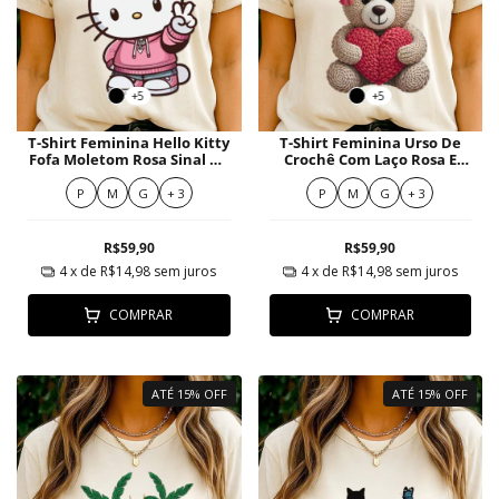
+5
+5
T-Shirt Feminina Hello Kitty
T-Shirt Feminina Urso De
Fofa Moletom Rosa Sinal Da
Crochê Com Laço Rosa E
Paz
Coração Vermelho
P
M
G
+ 3
P
M
G
+ 3
R$59,90
R$59,90
4
x de
R$14,98
sem juros
4
x de
R$14,98
sem juros
COMPRAR
COMPRAR
ATÉ 15% OFF
ATÉ 15% OFF