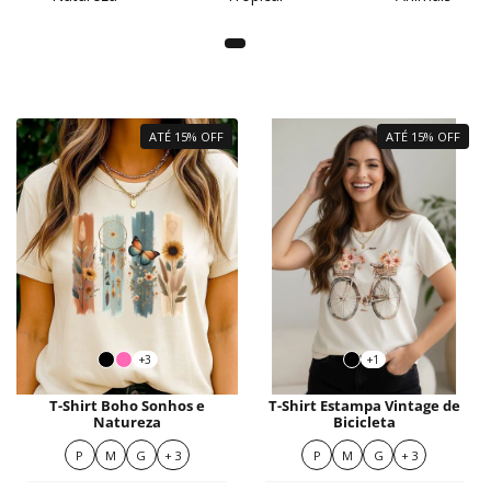
ATÉ 15% OFF
ATÉ 15% OFF
+3
+1
T-Shirt Boho Sonhos e
T-Shirt Estampa Vintage de
Natureza
Bicicleta
P
M
G
+ 3
P
M
G
+ 3