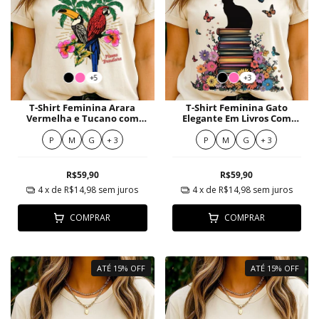
+5
+3
T-Shirt Feminina Arara
T-Shirt Feminina Gato
Vermelha e Tucano com
Elegante Em Livros Com
Hibiscos Tropicais
Flores
P
M
G
+ 3
P
M
G
+ 3
R$59,90
R$59,90
4
x de
R$14,98
sem juros
4
x de
R$14,98
sem juros
COMPRAR
COMPRAR
ATÉ 15% OFF
ATÉ 15% OFF