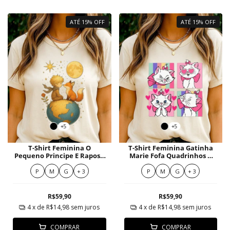
ATÉ 15% OFF
ATÉ 15% OFF
+5
+5
T-Shirt Feminina O
T-Shirt Feminina Gatinha
Pequeno Principe E Raposa
Marie Fofa Quadrinhos e
Amigos Em Planeta Azul
Corações Coloridos
Com Estrelas
P
M
G
+ 3
P
M
G
+ 3
R$59,90
R$59,90
4
x de
R$14,98
sem juros
4
x de
R$14,98
sem juros
COMPRAR
COMPRAR