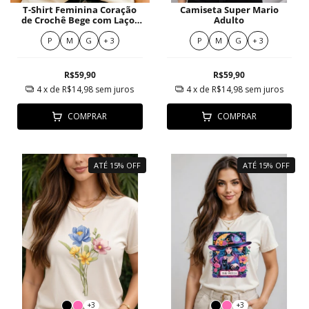
T-Shirt Feminina Coração
Camiseta Super Mario
de Crochê Bege com Laços
Adulto
Vermelhos e Rosas
P
M
G
+ 3
P
M
G
+ 3
R$59,90
R$59,90
4
x de
R$14,98
sem juros
4
x de
R$14,98
sem juros
COMPRAR
COMPRAR
ATÉ 15% OFF
ATÉ 15% OFF
+3
+3