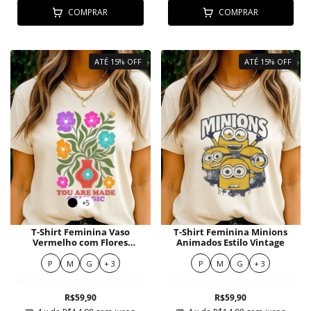
COMPRAR
COMPRAR
ATÉ 15% OFF
ATÉ 15% OFF
+5
T-Shirt Feminina Vaso
T-Shirt Feminina Minions
Vermelho com Flores
Animados Estilo Vintage
Vibrantes e Frase Positiva
P
M
G
+ 3
P
M
G
+ 3
R$59,90
R$59,90