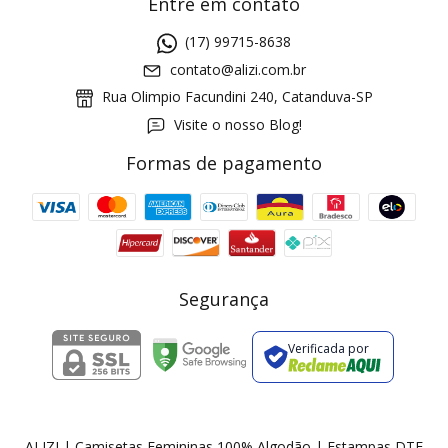
Entre em contato
(17) 99715-8638
contato@alizi.com.br
Rua Olimpio Facundini 240, Catanduva-SP
Visite o nosso Blog!
Formas de pagamento
GANHE5
Cupom 1a compra:
a partir de R$ 229,00
Frete Grátis:
Segurança
Verificada por
2 pecas
7% OFF
3+ pecas
15% OFF
ALIZI | Camisetas Femininas 100% Algodão | Estampas DTF