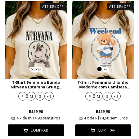
ATÉ 15% OFF
ATÉ 15% OFF
5 cores
+5
T-Shirt Feminina Banda
T-Shirt Feminina Ursinho
Nirvana Estampa Grunge
Moderno com Camiseta
Anjo
Frase Divertida e Shorts
Jeans
P
M
G
+ 3
P
M
G
+ 3
R$59,90
R$59,90
4
x de
R$14,98
sem juros
4
x de
R$14,98
sem juros
COMPRAR
COMPRAR