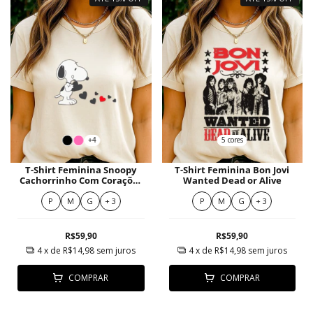
+4
5 cores
T-Shirt Feminina Snoopy
T-Shirt Feminina Bon Jovi
Cachorrinho Com Corações
Wanted Dead or Alive
Vermelho Minimalista
P
M
G
+ 3
P
M
G
+ 3
R$59,90
R$59,90
4
x de
R$14,98
sem juros
4
x de
R$14,98
sem juros
COMPRAR
COMPRAR