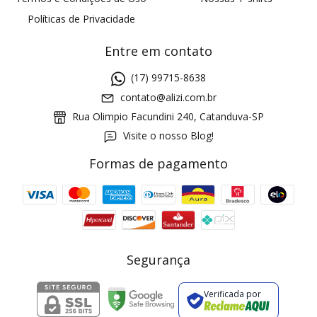
Políticas de Privacidade
Entre em contato
(17) 99715-8638
contato@alizi.com.br
Rua Olimpio Facundini 240, Catanduva-SP
Visite o nosso Blog!
Formas de pagamento
GANHE5
Cupom 1a compra:
a partir de R$ 229,00
Frete Grátis:
Segurança
Verificada por
2 pecas
7% OFF