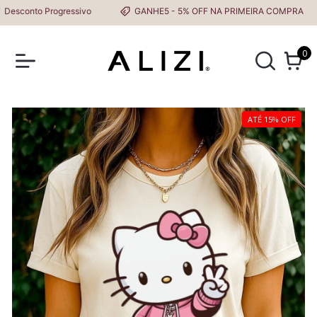
sconto Progressivo
GANHE5 - 5% OFF NA PRIMEIRA COMPRA
0
ATÉ 15% OFF