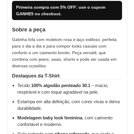
Primeira compra com
5% OFF
: use o cupom
GANHE5
no checkout.
Sobre a peça
Gatinha fofa com moletom rosa e laço estiloso, perfeita
para o dia a dia e para compor looks casuais com
conforto e um caimento bonito. Peça versátil, que
combina com jeans, saias, shorts e pode ser usada em
diversas ocasiões.
Destaques da T-Shirt
Tecido
100% algodão penteado 30.1
– macio,
respirável e com toque agradável na pele.
Estampa em alta definição, com cores vivas e ótima
durabilidade.
Modelagem baby look feminina
, com caimento
confortável e moderno.
Gola redonda com
ribana reforçada
, que ajuda a