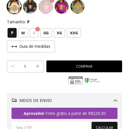
Tamanho:
P
P
M
G
GG
XG
XXG
Guia de medidas
MEIOS DE ENVIO
Alterar CEP
Aproveite!
Frete grátis a partir de
R$229,00
CALCULAR