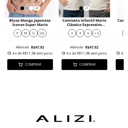
+5
+1
Blusa Manga Japonesa
Camiseta Infantil Mario
Cami
Ícones Super Mario
Clássico Expressivo
P
Cartoon Nostálgico
P
M
G
GG
2
4
6
+ 5
P
R$59,90
R$47,92
R$59,90
R$47,92
R
4
x de
R$11,98
sem juros
4
x de
R$11,98
sem juros
4
x 
COMPRAR
COMPRAR