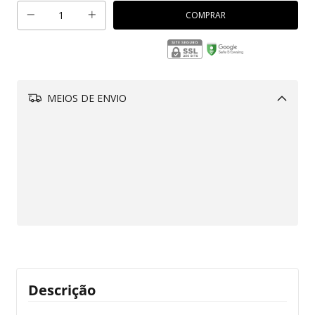
MEIOS DE ENVIO
Alterar CEP
Aproveite!
R$229,00
Adicione este produto e
tenha frete grátis!
CALCULAR
Descrição