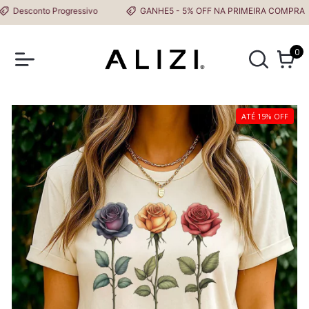
sconto Progressivo
GANHE5 - 5% OFF NA PRIMEIRA COMPRA
0
ATÉ 15% OFF