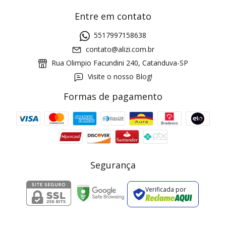
Entre em contato
5517997158638
contato@alizi.com.br
Rua Olimpio Facundini 240, Catanduva-SP
Visite o nosso Blog!
Formas de pagamento
GANHE5
Cupom 1a compra:
a partir de R$ 229,00
Frete Grátis:
Segurança
Verificada por
2 pecas
7% OFF