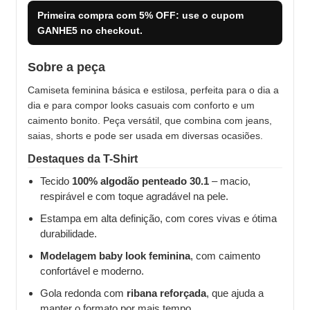
Primeira compra com
5% OFF
: use o cupom
GANHE5
no checkout.
Sobre a peça
Camiseta feminina básica e estilosa, perfeita para o dia a
dia e para compor looks casuais com conforto e um
caimento bonito. Peça versátil, que combina com jeans,
saias, shorts e pode ser usada em diversas ocasiões.
Destaques da T-Shirt
Tecido
100% algodão penteado 30.1
– macio,
respirável e com toque agradável na pele.
Estampa em alta definição, com cores vivas e ótima
durabilidade.
Modelagem baby look feminina
, com caimento
confortável e moderno.
Gola redonda com
ribana reforçada
, que ajuda a
manter o formato por mais tempo.