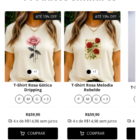
ATÉ 15% OFF
ATÉ 15% OFF
+1
+1
T-Shirt Rosa Gótica
T-Shirt Rosa Melodia
T-Sh
Dripping
Rebelde
P
M
G
+ 3
P
M
G
+ 3
P
R$59,90
R$59,90
4
x de
R$14,98
sem juros
4
x de
R$14,98
sem juros
4
x 
COMPRAR
COMPRAR