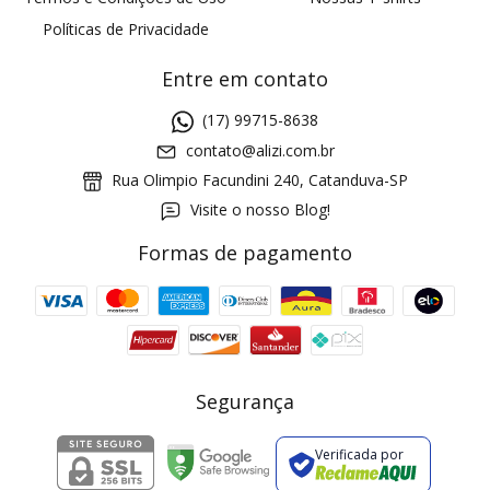
Políticas de Privacidade
Entre em contato
(17) 99715-8638
contato@alizi.com.br
Rua Olimpio Facundini 240, Catanduva-SP
Visite o nosso Blog!
Formas de pagamento
GANHE5
Cupom 1a compra:
a partir de R$ 229,00
Frete Grátis:
Segurança
Verificada por
2 pecas
7% OFF