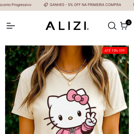
to Progressivo
GANHE5 - 5% OFF NA PRIMEIRA COMPRA
F
0
ATÉ 15% OFF