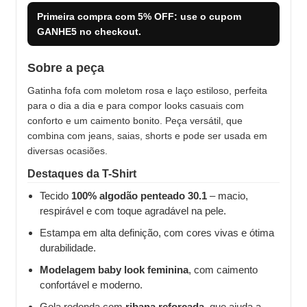
Primeira compra com
5% OFF
: use o cupom
GANHE5
no checkout.
Sobre a peça
Gatinha fofa com moletom rosa e laço estiloso, perfeita
para o dia a dia e para compor looks casuais com
conforto e um caimento bonito. Peça versátil, que
combina com jeans, saias, shorts e pode ser usada em
diversas ocasiões.
Destaques da T-Shirt
Tecido
100% algodão penteado 30.1
– macio,
respirável e com toque agradável na pele.
Estampa em alta definição, com cores vivas e ótima
durabilidade.
Modelagem baby look feminina
, com caimento
confortável e moderno.
Gola redonda com
ribana reforçada
, que ajuda a