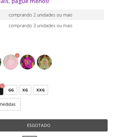
ais, pague menos!
comprando 2 unidades ou mais
comprando 3 unidades ou mais
GG
XG
XXG
medidas