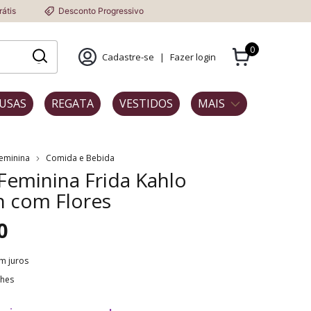
Desconto Progressivo
0
Cadastre-se
|
Fazer login
USAS
REGATA
VESTIDOS
MAIS
Feminina
Comida e Bebida
 Feminina Frida Kahlo
n com Flores
0
m juros
lhes