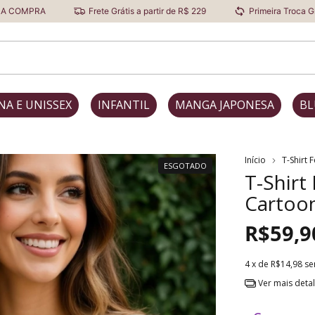
Frete Grátis a partir de R$ 229
Primeira Troca Grátis
NA E UNISSEX
INFANTIL
MANGA JAPONESA
BL
Início
T-Shirt 
ESGOTADO
T-Shirt
Cartoo
R$59,9
4
x de
R$14,98
se
Ver mais deta