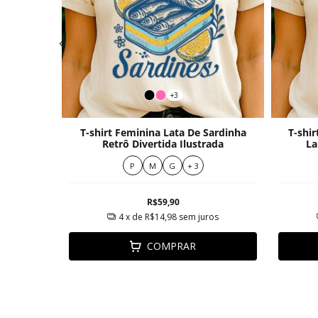
+3
otânicas
T-shirt Feminina Lata De Sardinha
T-shi
Retrô Divertida Ilustrada
La
P
M
G
+ 3
R$59,90
ros
4
x de
R$14,98
sem juros
COMPRAR