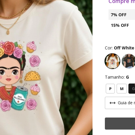
Compre m
7% OFF
15% OFF
Cor:
Off White
Tamanho:
G
G
P
M
Guia de 