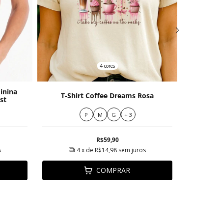
4 cores
inina
T-shirt
T-Shirt Coffee Dreams Rosa
st
Verme
P
M
G
+ 3
R$59,90
s
4
x de
R$14,98
sem juros
COMPRAR