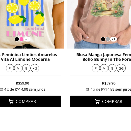
+3
+3
rt Feminina Limões Amarelos
Blusa Manga Japonesa Fem
 Vita Al Limone Moderna
Boho Bunny In The Fore
P
M
G
+ 3
P
M
G
GG
R$59,90
R$59,90
4
x de
R$14,98
sem juros
4
x de
R$14,98
sem juro
COMPRAR
COMPRAR