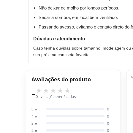
Não deixar de molho por longos períodos.
Secar à sombra, em local bem ventilado.
Passar do avesso, evitando o contato direto do 
Dúvidas e atendimento
Caso tenha dúvidas sobre tamanho, modelagem ou qu
sua próxima camiseta favorita.
A
Avaliações do produto
-
0 avaliações verificadas
5 ★
0
4 ★
0
3 ★
0
2 ★
0