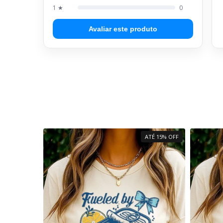
1 ★
0
Avaliar este produto
ATÉ 15% OFF
ATÉ 15% OFF