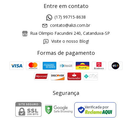
Entre em contato
(17) 99715-8638
contato@alizi.com.br
Rua Olimpio Facundini 240, Catanduva-SP
Visite o nosso Blog!
Formas de pagamento
GANHE5
Cupom 1a compra:
a partir de R$ 229,00
Frete Grátis:
Segurança
Verificada por
2 pecas
7% OFF
3+ pecas
15% OFF