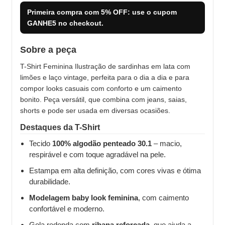
Primeira compra com
5% OFF
: use o cupom
GANHE5
no checkout.
Sobre a peça
T-Shirt Feminina Ilustração de sardinhas em lata com
limões e laço vintage, perfeita para o dia a dia e para
compor looks casuais com conforto e um caimento
bonito. Peça versátil, que combina com jeans, saias,
shorts e pode ser usada em diversas ocasiões.
Destaques da T-Shirt
Tecido
100% algodão penteado 30.1
– macio,
respirável e com toque agradável na pele.
Estampa em alta definição, com cores vivas e ótima
durabilidade.
Modelagem baby look feminina
, com caimento
confortável e moderno.
Gola redonda com
ribana reforçada
, que ajuda a