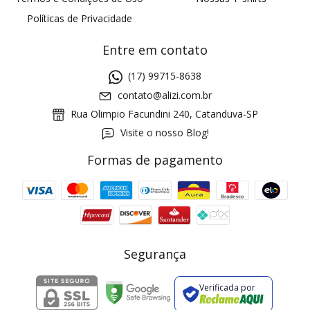
Políticas de Privacidade
Entre em contato
(17) 99715-8638
contato@alizi.com.br
Rua Olimpio Facundini 240, Catanduva-SP
Visite o nosso Blog!
Formas de pagamento
GANHE5
Cupom 1a compra:
a partir de R$ 229,00
Frete Grátis:
Segurança
Verificada por
2 pecas
7% OFF