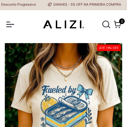
conto Progressivo
GANHE5 - 5% OFF NA PRIMEIRA COMPRA
0
ATÉ 15% OFF