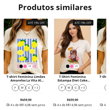
Produtos similares
ATÉ 15% OFF
ATÉ 15% OFF
+3
+3
T-shirt Feminina Limões
T-Shirt Feminina
T-Shir
Amarelos La Vita Al
Estampa Diet Coke
Limone Moderna
Ilustrada Colorida
P
M
G
+ 3
P
M
G
+ 3
M
R$59,90
R$59,90
4
x de
R$14,98
sem juros
4
x de
R$14,98
sem juros
4
x 