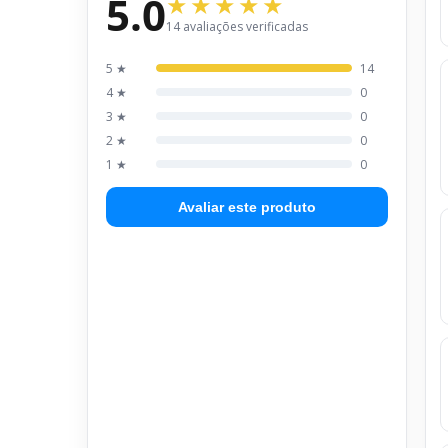
5.0
14 avaliações verificadas
5 ★
14
4 ★
0
3 ★
0
2 ★
0
1 ★
0
Avaliar este produto