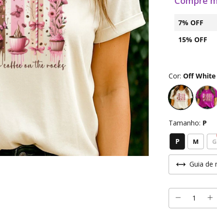
Compre m
7% OFF
15% OFF
Cor:
Off White
Tamanho:
P
P
M
G
Guia de 