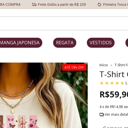
Frete Grátis a partir de R$ 229
Primeira Troca Grátis
MANGA JAPONESA
REGATA
VESTIDOS
Início
T-Shirt 
ATÉ 15% OFF
T-Shirt
5
R$59,9
4
x de
R$14,98
se
Ver mais deta