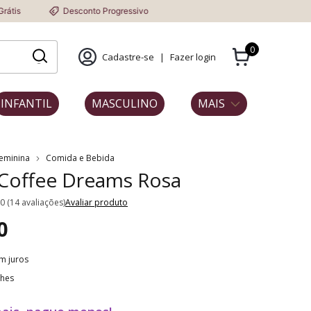
Desconto Progressivo
0
Cadastre-se
|
Fazer login
INFANTIL
MASCULINO
MAIS
Feminina
Comida e Bebida
 Coffee Dreams Rosa
.0 (14 avaliações)
Avaliar produto
0
m juros
lhes