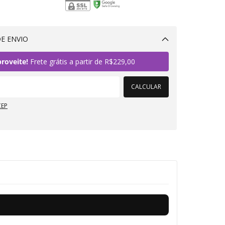
E ENVIO
Alterar CEP
roveite!
Frete grátis a partir de
R$229,00
CALCULAR
CEP