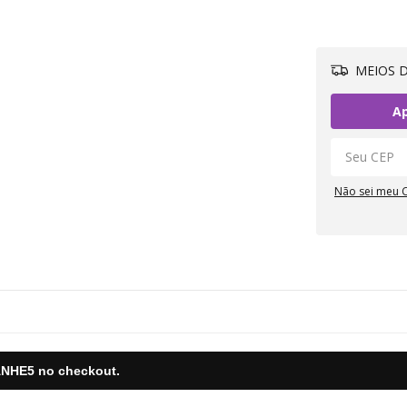
MEIOS D
Ap
Não sei meu 
NHE5
no checkout.