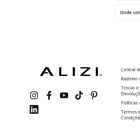
Onde com
Central d
GANHE5
Cupom 1a compra:
Rastreio
a partir de R$ 229,00
Trocas e
Frete Grátis:
Devoluç
Políticas
Termos 
Condiçõe
2 pecas
7% OFF
3+ pecas
15% OFF