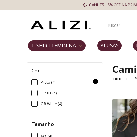
GANHE5 - 5% OFF NA PRIMEIR
T-SHIRT FEMININA
BLUSAS
Cami
Cor
Início
T-S
Preto (4)
Fucsia (4)
Off White (4)
Tamanho
Xxg (4)