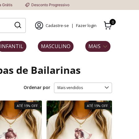
is
Desconto Progressivo
0
Cadastre-se
|
Fazer login
INFANTIL
MASCULINO
MAIS
as de Bailarinas
Ordenar por
ATÉ 15% OFF
ATÉ 15% OFF