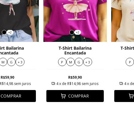
+2
+2
irt Bailarina
T-Shirt Bailarina
T-Shir
ncantada
Encantada
M
G
+ 3
P
M
G
+ 3
P
R$59,90
R$59,90
R$14,98
sem juros
4
x de
R$14,98
sem juros
4
x d
COMPRAR
COMPRAR