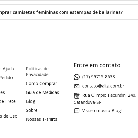
prar camisetas femininas com estampas de bailarinas?
Entre em contato
e Ajuda
Políticas de
Privacidade
(17) 99715-8638
 Pedido
Como Comprar
contato@alizi.com.br
ões
Guia de Medidas
Rua Olimpio Facundini 240,
 de Frete
Blog
Catanduva-SP
e
Sobre
Visite o nosso Blog!
s de Uso
Nossas T-shirts