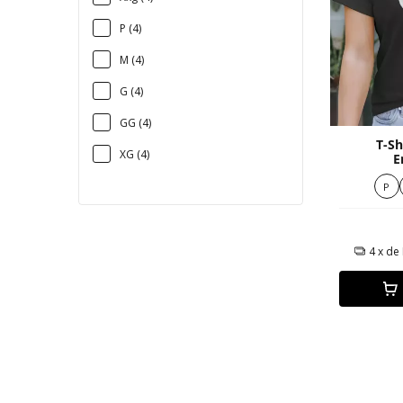
P (4)
M (4)
G (4)
GG (4)
T-Sh
XG (4)
E
P
4
x de