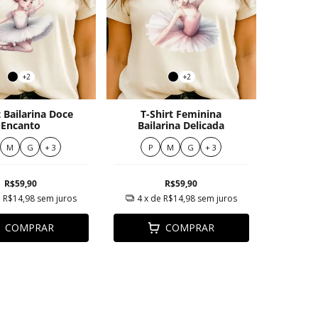
+2
+2
t Bailarina Doce
T-Shirt Feminina
Encanto
Bailarina Delicada
M
G
+ 3
P
M
G
+ 3
R$59,90
R$59,90
e
R$14,98
sem juros
4
x de
R$14,98
sem juros
COMPRAR
COMPRAR