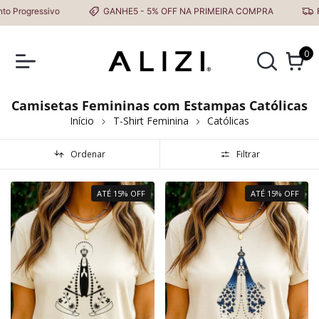
ogressivo
GANHE5 - 5% OFF NA PRIMEIRA COMPRA
Frete
0
Camisetas Femininas com Estampas Católicas
Início
T-Shirt Feminina
Católicas
Ordenar
Filtrar
ATÉ 15% OFF
ATÉ 15% OFF