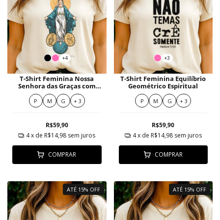
+4
+3
T-Shirt Feminina Nossa
T-Shirt Feminina Equilíbrio
Senhora das Graças com
Geométrico Espiritual
auréola dourada e
medalhas
P
M
G
+ 3
P
M
G
+ 3
R$59,90
R$59,90
4
x de
R$14,98
sem juros
4
x de
R$14,98
sem juros
COMPRAR
COMPRAR
ATÉ 15% OFF
ATÉ 15% OFF