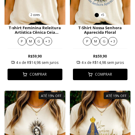
2 cores
+5
T-shirt Feminina Releitura
T-Shirt Nossa Senhora
Artística Cênica Ceia
Aparecida Floral
Surreal
P
M
G
+ 3
P
M
G
+ 3
R$59,90
R$59,90
4
x de
R$14,98
sem juros
4
x de
R$14,98
sem juros
COMPRAR
COMPRAR
ATÉ 15% OFF
ATÉ 15% OFF