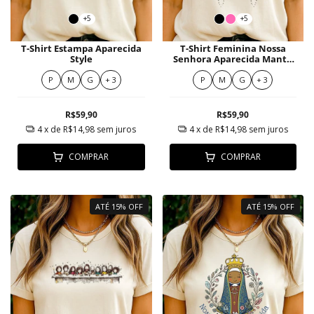
+5
+5
T-Shirt Estampa Aparecida
T-Shirt Feminina Nossa
Style
Senhora Aparecida Manto
de Borboletas Azuis
P
M
G
+ 3
P
M
G
+ 3
R$59,90
R$59,90
4
x de
R$14,98
sem juros
4
x de
R$14,98
sem juros
COMPRAR
COMPRAR
ATÉ 15% OFF
ATÉ 15% OFF