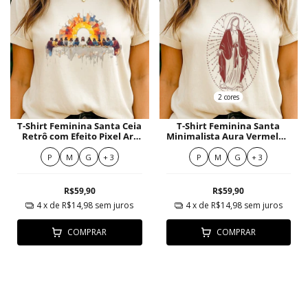
2 cores
T-Shirt Feminina Santa Ceia
T-Shirt Feminina Santa
Retrô com Efeito Pixel Art
Minimalista Aura Vermelha
Vibrante
Geométrica
P
M
G
+ 3
P
M
G
+ 3
R$59,90
R$59,90
4
x de
R$14,98
sem juros
4
x de
R$14,98
sem juros
COMPRAR
COMPRAR