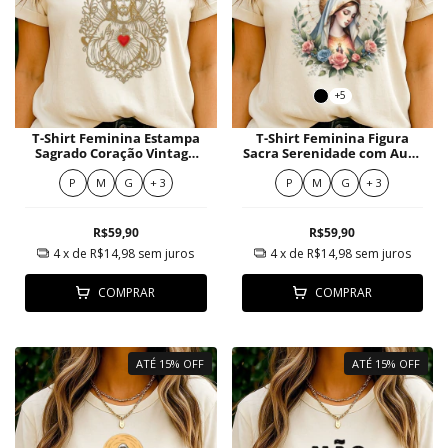
+5
T-Shirt Feminina Estampa
T-Shirt Feminina Figura
Sagrado Coração Vintage
Sacra Serenidade com Aura
com Detalhes Dourados
Dourada e Flores Suaves
P
M
G
+ 3
P
M
G
+ 3
R$59,90
R$59,90
4
x de
R$14,98
sem juros
4
x de
R$14,98
sem juros
COMPRAR
COMPRAR
ATÉ 15% OFF
ATÉ 15% OFF