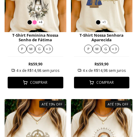
+4
+1
T-Shirt Feminina Nossa
T-Shirt Nossa Senhora
Senho de Fátima
Aparecida
P
M
G
+ 3
P
M
G
+ 3
R$59,90
R$59,90
4
x de
R$14,98
sem juros
4
x de
R$14,98
sem juros
COMPRAR
COMPRAR
ATÉ 15% OFF
ATÉ 15% OFF