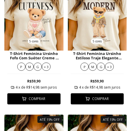
5 cores
5 cores
T-Shirt Feminina Ursinho
T-Shirt Feminina Ursinho
Fofo Com Suéter Creme E
Estiloso Traje Elegante
Jeans Claro
Blazer Xadrez e Pérolas
P
M
G
+ 3
P
M
G
+ 3
R$59,90
R$59,90
4
x de
R$14,98
sem juros
4
x de
R$14,98
sem juros
COMPRAR
COMPRAR
ATÉ 15% OFF
ATÉ 15% OFF