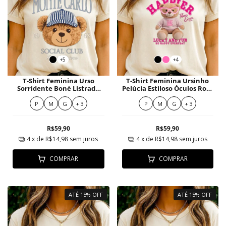
+5
+4
T-Shirt Feminina Urso
T-Shirt Feminina Ursinho
Sorridente Boné Listrado
Pelúcia Estiloso Óculos Rosa
Azul Visual Retrô
Lovely
P
M
G
+ 3
P
M
G
+ 3
R$59,90
R$59,90
4
x de
R$14,98
sem juros
4
x de
R$14,98
sem juros
COMPRAR
COMPRAR
ATÉ 15% OFF
ATÉ 15% OFF