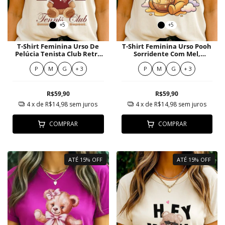
+5
+5
T-Shirt Feminina Urso De
T-Shirt Feminina Urso Pooh
Pelúcia Tenista Club Retrô
Sorridente Com Mel,
Universitário
Abelhas E Corações
Divertidos
P
M
G
+ 3
P
M
G
+ 3
R$59,90
R$59,90
4
x de
R$14,98
sem juros
4
x de
R$14,98
sem juros
COMPRAR
COMPRAR
ATÉ 15% OFF
ATÉ 15% OFF