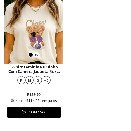
+5
T-Shirt Feminina Ursinho
Com Câmera Jaqueta Roxa
E Tênis Cheese
P
M
G
+ 3
R$59,90
4
x de
R$14,98
sem juros
COMPRAR