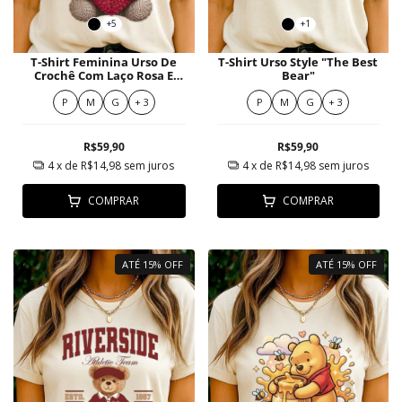
+5
+1
T-Shirt Feminina Urso De
T-Shirt Urso Style "The Best
Crochê Com Laço Rosa E
Bear"
Coração Vermelho
P
M
G
+ 3
P
M
G
+ 3
R$59,90
R$59,90
4
x de
R$14,98
sem juros
4
x de
R$14,98
sem juros
COMPRAR
COMPRAR
ATÉ 15% OFF
ATÉ 15% OFF