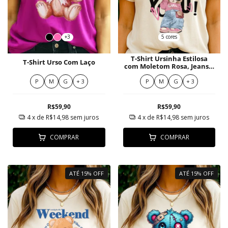
+3
5 cores
T-Shirt Ursinha Estilosa
T-Shirt Urso Com Laço
com Moletom Rosa, Jeans e
Óculos Fashion
P
M
G
+ 3
P
M
G
+ 3
R$59,90
R$59,90
4
x de
R$14,98
sem juros
4
x de
R$14,98
sem juros
COMPRAR
COMPRAR
ATÉ 15% OFF
ATÉ 15% OFF