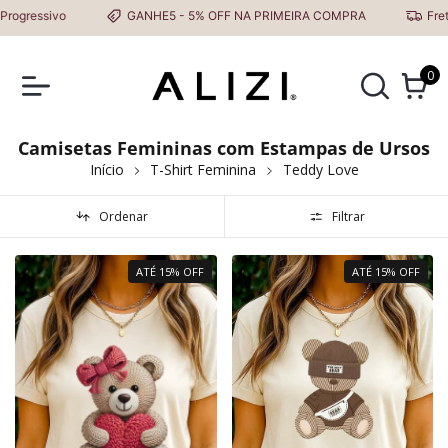
ssivo
GANHE5 - 5% OFF NA PRIMEIRA COMPRA
Frete Grát
0
Camisetas Femininas com Estampas de Ursos
Início
T-Shirt Feminina
Teddy Love
Ordenar
Filtrar
ATÉ 15% OFF
ATÉ 15% OFF