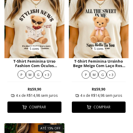
5 cores
5 cores
T-Shirt Feminina Urso
T-Shirt Feminina Ursinho
Fashion Com Óculos
Bege Meigo Com Laço Rosa
Escuros E Jornal De Moda
Infantil
P
M
G
+ 3
P
M
G
+ 3
R$59,90
R$59,90
4
x de
R$14,98
sem juros
4
x de
R$14,98
sem juros
COMPRAR
COMPRAR
ATÉ 15% OFF