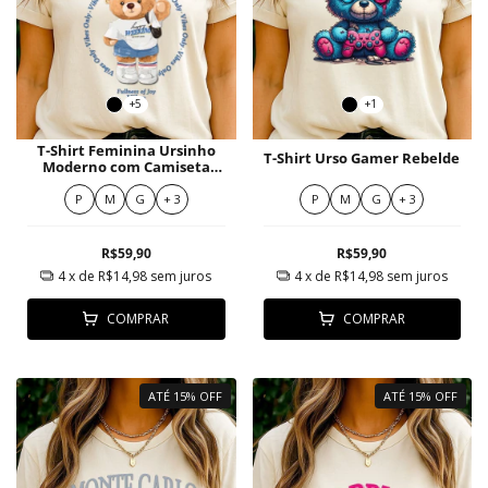
+5
+1
T-Shirt Feminina Ursinho
T-Shirt Urso Gamer Rebelde
Moderno com Camiseta
Frase Divertida e Shorts
Jeans
P
M
G
+ 3
P
M
G
+ 3
R$59,90
R$59,90
4
x de
R$14,98
sem juros
4
x de
R$14,98
sem juros
COMPRAR
COMPRAR
ATÉ 15% OFF
ATÉ 15% OFF