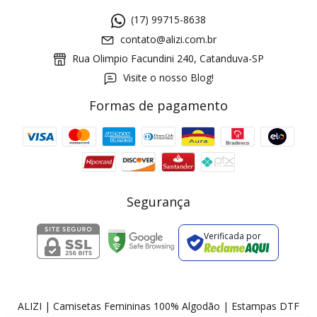
(17) 99715-8638
contato@alizi.com.br
Rua Olimpio Facundini 240, Catanduva-SP
Visite o nosso Blog!
Formas de pagamento
GANHE5
Cupom 1a compra:
a partir de R$ 229,00
Frete Grátis:
Segurança
Verificada por
2 pecas
7% OFF
3+ pecas
15% OFF
ALIZI | Camisetas Femininas 100% Algodão | Estampas DTF