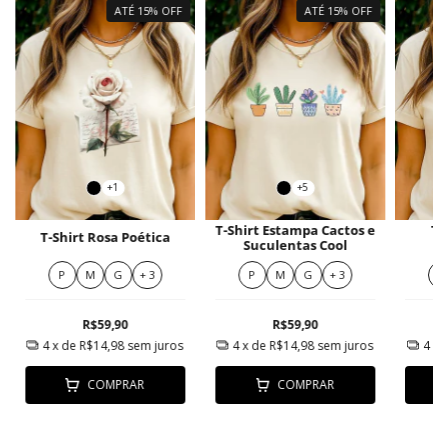
ATÉ 15% OFF
ATÉ 15% OFF
+1
+5
T-Shirt Estampa Cactos e
T-
T-Shirt Rosa Poética
Suculentas Cool
P
M
G
+ 3
P
M
G
+ 3
P
R$59,90
R$59,90
4
x de
R$14,98
sem juros
4
x de
R$14,98
sem juros
4
x 
COMPRAR
COMPRAR