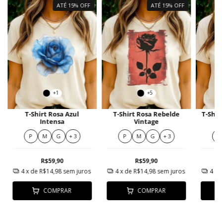
ATÉ 15% OFF
ATÉ 15% OFF
+1
+5
T-Shirt Rosa Azul
T-Shirt Rosa Rebelde
T-Shir
Intensa
Vintage
P
M
G
+ 3
P
M
G
+ 3
P
R$59,90
R$59,90
4
x de
R$14,98
sem juros
4
x de
R$14,98
sem juros
4
x 
COMPRAR
COMPRAR