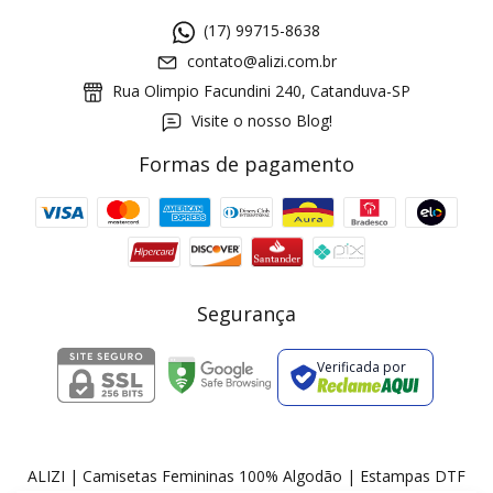
(17) 99715-8638
contato@alizi.com.br
Rua Olimpio Facundini 240, Catanduva-SP
Visite o nosso Blog!
Formas de pagamento
GANHE5
Cupom 1a compra:
a partir de R$ 229,00
Frete Grátis:
Segurança
Verificada por
2 pecas
7% OFF
3+ pecas
15% OFF
ALIZI | Camisetas Femininas 100% Algodão | Estampas DTF