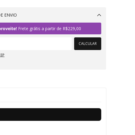
E ENVIO
Alterar CEP
roveite!
Frete grátis a partir de
R$229,00
CALCULAR
CEP