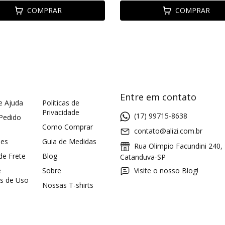
COMPRAR
COMPRAR
Entre em contato
e Ajuda
Políticas de
Privacidade
(17) 99715-8638
 Pedido
Como Comprar
contato@alizi.com.br
ões
Guia de Medidas
Rua Olimpio Facundini 240,
 de Frete
Blog
Catanduva-SP
e
Sobre
Visite o nosso Blog!
s de Uso
Nossas T-shirts