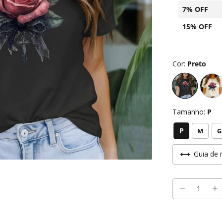
7% OFF
15% OFF
Cor:
Preto
Tamanho:
P
P
M
G
Guia de 