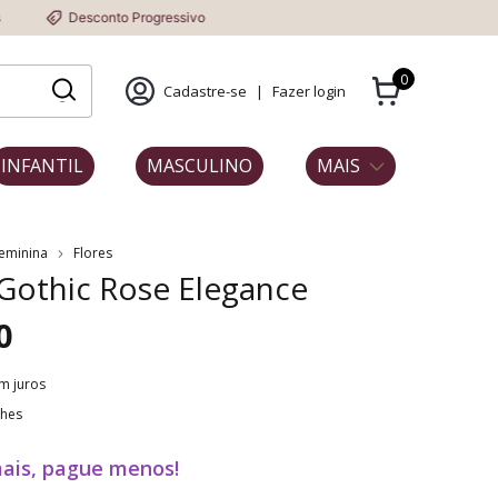
conto Progressivo
0
Cadastre-se
|
Fazer login
INFANTIL
MASCULINO
MAIS
Feminina
Flores
 Gothic Rose Elegance
0
m juros
lhes
ais, pague menos!