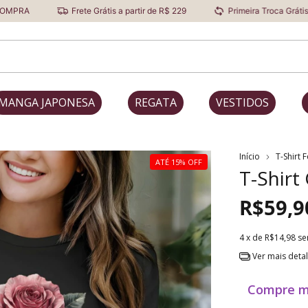
Frete Grátis a partir de R$ 229
Primeira Troca Grátis
Des
MANGA JAPONESA
REGATA
VESTIDOS
Início
T-Shirt 
ATÉ 15% OFF
T-Shirt
R$59,9
4
x de
R$14,98
se
Ver mais deta
Compre m