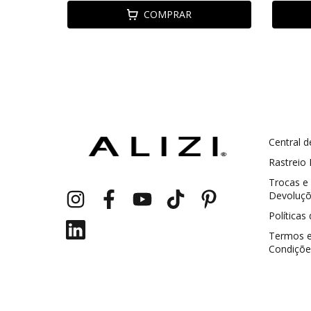
COMPRAR
Central d
GANHE5
Cupom 1a compra:
Rastreio
Trocas e
a partir de R$ 229,00
Frete Grátis:
Devoluç
Políticas
Termos 
Condiçõe
2 pecas
7% OFF
3+ pecas
15% OFF