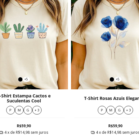
+5
+5
-Shirt Estampa Cactos e
T-Shirt Rosas Azuis Elega
Suculentas Cool
P
M
G
+ 3
P
M
G
+ 3
R$59,90
R$59,90
4
x de
R$14,98
sem juros
4
x de
R$14,98
sem juro