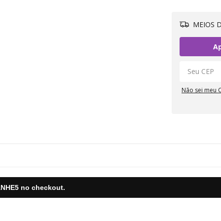
MEIOS D
Ap
Não sei meu 
NHE5
no checkout.