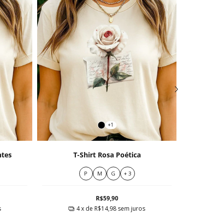
+1
ntes
T-Shirt Rosa Poética
T-S
P
M
G
+ 3
R$59,90
s
4
x de
R$14,98
sem juros