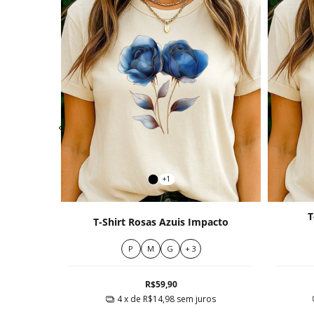
+1
T
titude
T-Shirt Rosas Azuis Impacto
P
M
G
+ 3
R$59,90
ros
4
x de
R$14,98
sem juros