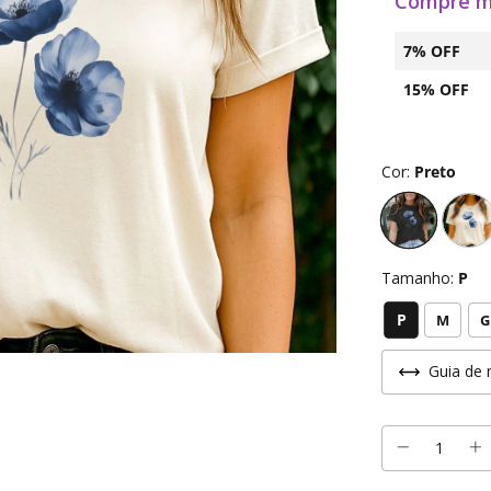
Compre m
7% OFF
15% OFF
Cor:
Preto
Tamanho:
P
P
M
G
Guia de 