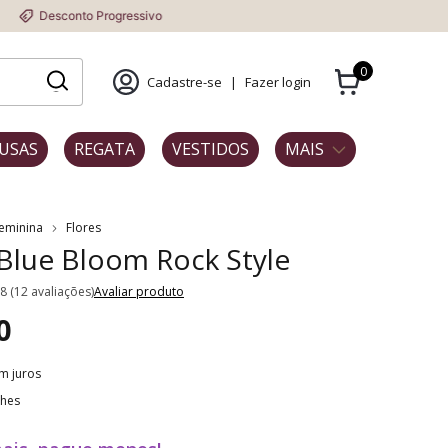
to Progressivo
0
Cadastre-se
|
Fazer login
USAS
REGATA
VESTIDOS
MAIS
Feminina
Flores
 Blue Bloom Rock Style
.8 (12 avaliações)
Avaliar produto
0
m juros
lhes