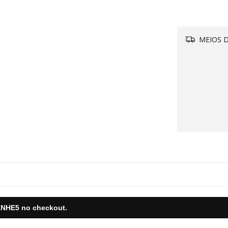
MEIOS D
Ap
Ad
NHE5
no checkout.