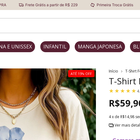
Frete Grátis a partir de R$ 229
Primeira Troca Grátis
Descon
NA E UNISSEX
INFANTIL
MANGA JAPONESA
BL
Início
T-Shirt 
ATÉ 15% OFF
T-Shirt
4
R$59,9
4
x de
R$14,98
se
Ver mais deta