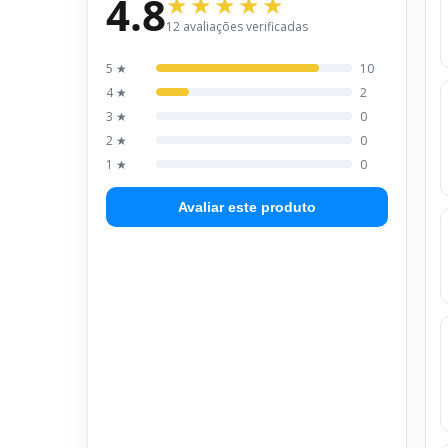
4.8
12 avaliações verificadas
5 ★
10
4 ★
2
3 ★
0
2 ★
0
1 ★
0
Avaliar este produto