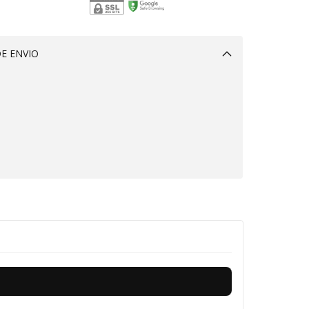
E ENVIO
Alterar CEP
roveite!
R$229,00
icione este produto e
tenha frete grátis!
CALCULAR