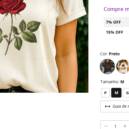
Compre m
7% OFF
15% OFF
Cor:
Preto
Tamanho:
M
M
P
G
Guia de 