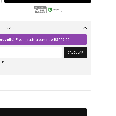
E ENVIO
Alterar CEP
roveite!
Frete grátis a partir de
R$229,00
CALCULAR
CEP