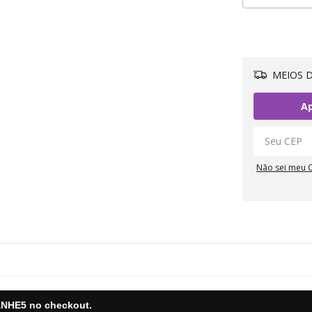
MEIOS D
Ap
Não sei meu 
NHE5
no checkout.