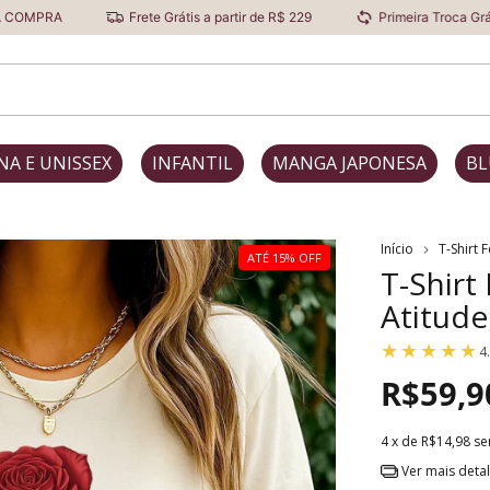
Frete Grátis a partir de R$ 229
Primeira Troca Grátis
NA E UNISSEX
INFANTIL
MANGA JAPONESA
BL
Início
T-Shirt 
ATÉ 15% OFF
T-Shirt
Atitude
4
R$59,9
4
x de
R$14,98
se
Ver mais deta