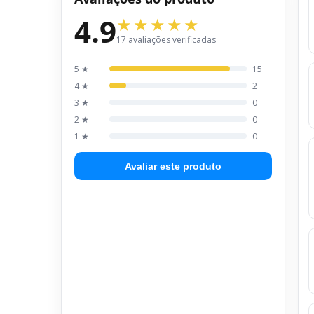
4.9
17 avaliações verificadas
5 ★
15
4 ★
2
3 ★
0
2 ★
0
1 ★
0
Avaliar este produto