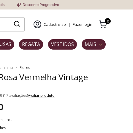
Desconto Progressivo
0
Cadastre-se
|
Fazer login
USAS
REGATA
VESTIDOS
MAIS
Feminina
Flores
 Rosa Vermelha Vintage
.9 (17 avaliações)
Avaliar produto
0
m juros
lhes