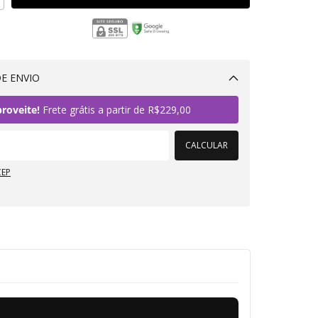
E ENVIO
Alterar CEP
roveite!
Frete grátis a partir de
R$229,00
CALCULAR
CEP