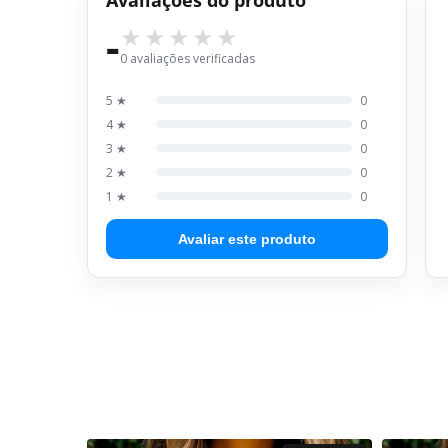
-
0 avaliações verificadas
5 ★
0
4 ★
0
3 ★
0
2 ★
0
1 ★
0
Avaliar este produto