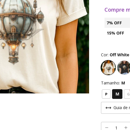
Compre m
7% OFF
15% OFF
Cor:
Off White
Tamanho:
M
M
P
G
Guia de 