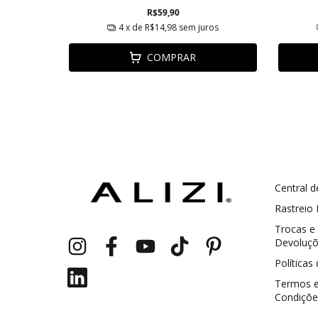
R$59,90
ros
4
x de
R$14,98
sem juros
COMPRAR
Central d
GANHE5
Cupom 1a compra:
Rastreio
Trocas e
a partir de R$ 229,00
Frete Grátis:
Devoluç
Políticas
Termos 
Condiçõe
2 pecas
7% OFF