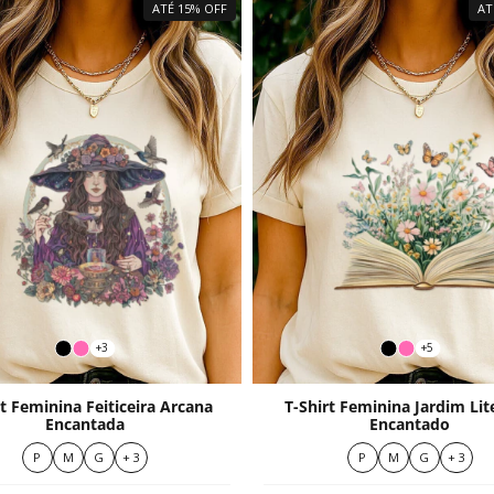
ATÉ 15% OFF
AT
+3
+5
rt Feminina Feiticeira Arcana
T-Shirt Feminina Jardim Lit
Encantada
Encantado
P
M
G
+ 3
P
M
G
+ 3