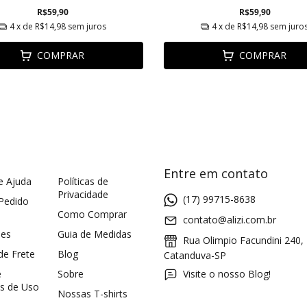
R$59,90
R$59,90
4
x de
R$14,98
sem juros
4
x de
R$14,98
sem juro
COMPRAR
COMPRAR
Entre em contato
e Ajuda
Políticas de
Privacidade
(17) 99715-8638
 Pedido
Como Comprar
contato@alizi.com.br
ões
Guia de Medidas
Rua Olimpio Facundini 240,
 de Frete
Blog
Catanduva-SP
e
Sobre
Visite o nosso Blog!
s de Uso
Nossas T-shirts