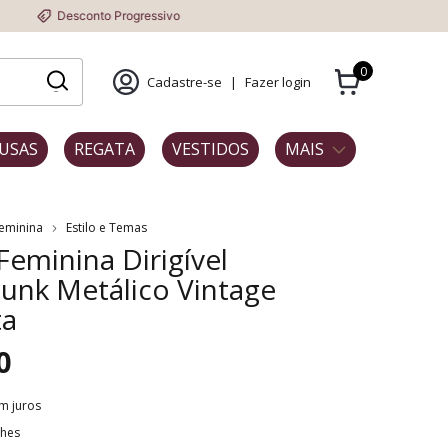
onto Progressivo
0
Cadastre-se
|
Fazer login
USAS
REGATA
VESTIDOS
MAIS
Feminina
Estilo e Temas
 Feminina Dirigível
unk Metálico Vintage
ta
0
m juros
lhes