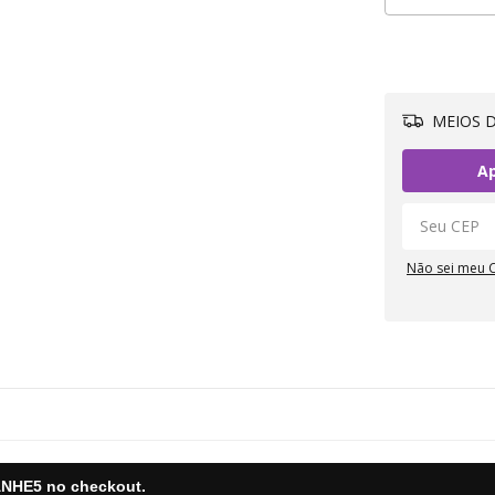
MEIOS D
Ap
Não sei meu 
NHE5
no checkout.