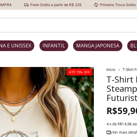
Frete Grátis a partir de R$ 229
Primeira Troca Grátis
Desc
NA E UNISSEX
INFANTIL
MANGA JAPONESA
BL
Início
T-Shirt 
ATÉ 15% OFF
T-Shirt
Steamp
Futuris
R$59,9
4
x de
R$14,98
se
Ver mais deta