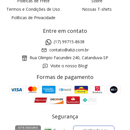
Políticas de Frete
Sobre
Termos e Condições de Uso
Nossas T-shirts
Políticas de Privacidade
Entre em contato
(17) 99715-8638
contato@alizi.com.br
Rua Olimpio Facundini 240, Catanduva-SP
Visite o nosso Blog!
Formas de pagamento
GANHE5
Cupom 1a compra:
a partir de R$ 229,00
Frete Grátis:
Segurança