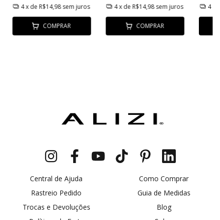
4
x de
R$14,98
sem juros
4
x de
R$14,98
sem juros
4
x 
COMPRAR
COMPRAR
Central de Ajuda
Como Comprar
Rastreio Pedido
Guia de Medidas
Trocas e Devoluções
Blog