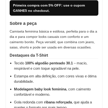
Primeira compra com
5% OFF
: use o cupom
GANHE5
no checkout.
Sobre a peça
Camiseta feminina básica e estilosa, perfeita para o dia a
dia e para compor looks casuais com conforto e um
caimento bonito. Peça versátil, que combina com jeans,
saias, shorts e pode ser usada em diversas ocasiões.
Destaques da T-Shirt
Tecido
100% algodão penteado 30.1
– macio,
respirável e com toque agradável na pele.
Estampa em alta definição, com cores vivas e ótima
durabilidade.
Modelagem baby look feminina
, com caimento
confortável e moderno.
Gola redonda com
ribana reforçada
, que ajuda a
manter o formato por mais tempo.