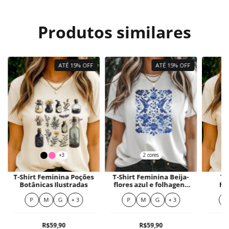
Produtos similares
ATÉ 15% OFF
ATÉ 15% OFF
+3
2 cores
T-Shirt Feminina Poções
T-Shirt Feminina Beija-
T-
Botânicas Ilustradas
flores azul e folhagens
Fe
delicadas
P
M
G
+ 3
P
M
G
+ 3
P
R$59,90
R$59,90