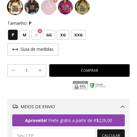
Tamanho:
P
P
M
G
GG
XG
XXG
Guia de medidas
MEIOS DE ENVIO
Alterar CEP
Aproveite!
Frete grátis a partir de
R$229,00
CALCULAR