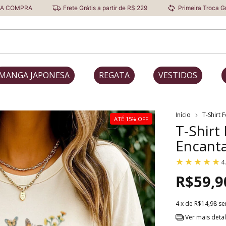
Frete Grátis a partir de R$ 229
Primeira Troca Grátis
MANGA JAPONESA
REGATA
VESTIDOS
Início
T-Shirt 
ATÉ 15% OFF
T-Shirt
Encant
4
R$59,9
4
x de
R$14,98
se
Ver mais deta