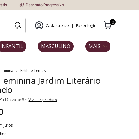
Desconto Progressivo
0
Cadastre-se
|
Fazer login
INFANTIL
MASCULINO
MAIS
Feminina
Estilo e Temas
 Feminina Jardim Literário
ado
.9 (17 avaliações)
Avaliar produto
0
m juros
lhes