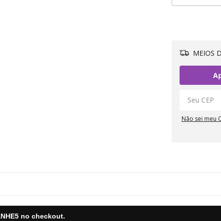
MEIOS D
Ap
Não sei meu 
NHE5
no checkout.