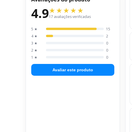
4.9
17 avaliações verificadas
5 ★
15
4 ★
2
3 ★
0
2 ★
0
1 ★
0
Avaliar este produto