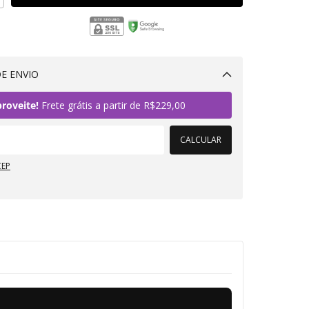
E ENVIO
Alterar CEP
roveite!
Frete grátis a partir de
R$229,00
CALCULAR
CEP