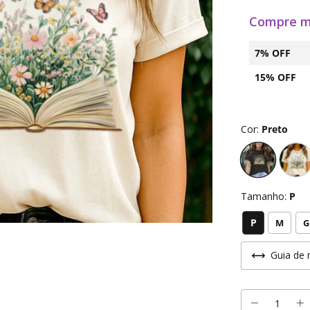
Compre m
7% OFF
15% OFF
Cor:
Preto
Tamanho:
P
P
M
G
Guia de 