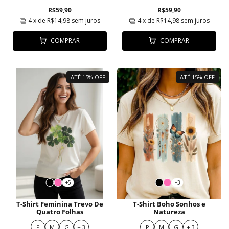
R$59,90
R$59,90
4
x de
R$14,98
sem juros
4
x de
R$14,98
sem juros
COMPRAR
COMPRAR
ATÉ 15% OFF
ATÉ 15% OFF
+5
+3
T-Shirt Feminina Trevo De
T-Shirt Boho Sonhos e
Quatro Folhas
Natureza
P
M
G
+ 3
P
M
G
+ 3