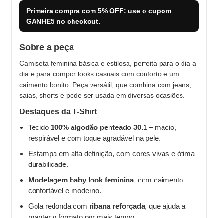
Primeira compra com
5% OFF
: use o cupom
GANHE5
no checkout.
Sobre a peça
Camiseta feminina básica e estilosa, perfeita para o dia a
dia e para compor looks casuais com conforto e um
caimento bonito. Peça versátil, que combina com jeans,
saias, shorts e pode ser usada em diversas ocasiões.
Destaques da T-Shirt
Tecido
100% algodão penteado 30.1
– macio,
respirável e com toque agradável na pele.
Estampa em alta definição, com cores vivas e ótima
durabilidade.
Modelagem baby look feminina
, com caimento
confortável e moderno.
Gola redonda com
ribana reforçada
, que ajuda a
manter o formato por mais tempo.