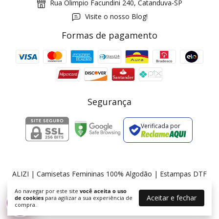
Rua Olimpio Facundini 240, Catanduva-SP
Visite o nosso Blog!
Formas de pagamento
GANHE5
Cupom 1a compra:
a partir de R$ 229,00
Frete Grátis:
Segurança
Verificada por
2 pecas
7% OFF
3+ pecas
15% OFF
ALIZI | Camisetas Femininas 100% Algodão | Estampas DTF
©2026. ALIZI - 36175674000174. Todos os direitos reservados.
Ao navegar por este site
você aceita o uso
Aceitar e fechar
de cookies
para agilizar a sua experiência de
%
compra.
Desconto progressivo