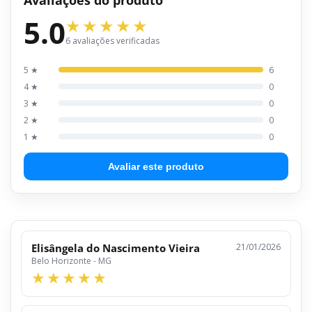
5.0
6 avaliações verificadas
5 ★
6
4 ★
0
3 ★
0
2 ★
0
1 ★
0
Avaliar este produto
Elisângela do Nascimento Vieira
21/01/2026
Belo Horizonte - MG