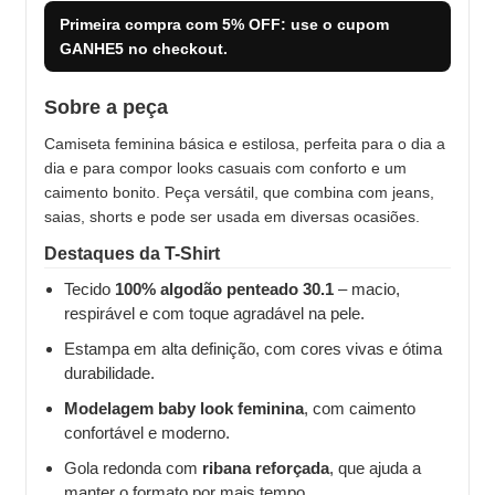
Primeira compra com
5% OFF
: use o cupom
GANHE5
no checkout.
Sobre a peça
Camiseta feminina básica e estilosa, perfeita para o dia a
dia e para compor looks casuais com conforto e um
caimento bonito. Peça versátil, que combina com jeans,
saias, shorts e pode ser usada em diversas ocasiões.
Destaques da T-Shirt
Tecido
100% algodão penteado 30.1
– macio,
respirável e com toque agradável na pele.
Estampa em alta definição, com cores vivas e ótima
durabilidade.
Modelagem baby look feminina
, com caimento
confortável e moderno.
Gola redonda com
ribana reforçada
, que ajuda a
manter o formato por mais tempo.