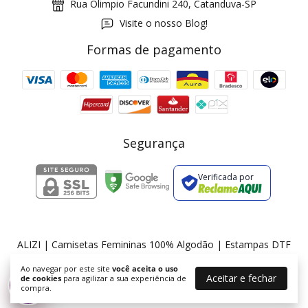
Rua Olimpio Facundini 240, Catanduva-SP
Visite o nosso Blog!
Formas de pagamento
GANHE5
Cupom 1a compra:
a partir de R$ 229,00
Frete Grátis:
Segurança
Verificada por
2 pecas
7% OFF
3+ pecas
15% OFF
ALIZI | Camisetas Femininas 100% Algodão | Estampas DTF
©2026. ALIZI - 36175674000174. Todos os direitos reservados.
Ao navegar por este site
você aceita o uso
Aceitar e fechar
de cookies
para agilizar a sua experiência de
%
compra.
Desconto progressivo