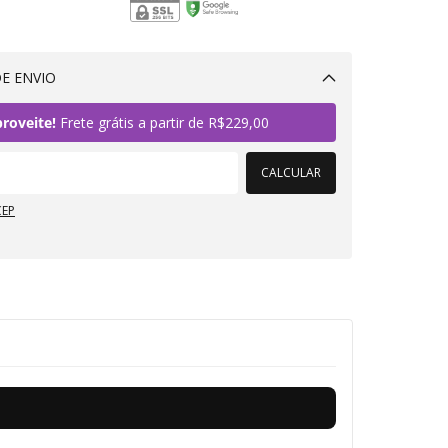
E ENVIO
Alterar CEP
roveite!
Frete grátis a partir de
R$229,00
CALCULAR
CEP