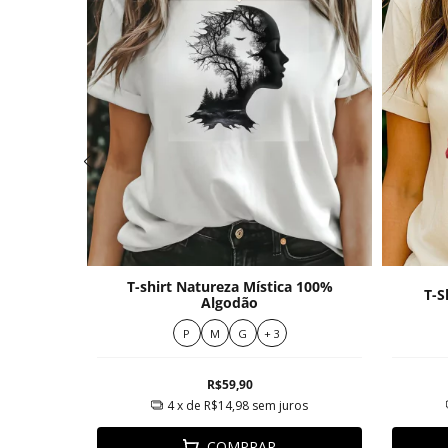
Estampa
T-shirt Natureza Mística 100%
T-S
Algodão
P
M
G
+ 3
R$59,90
ros
4
x de
R$14,98
sem juros
COMPRAR