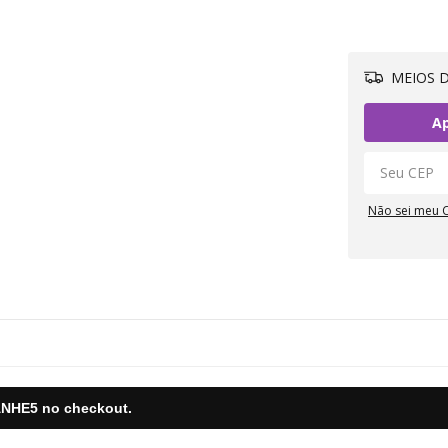
MEIOS D
Ap
Não sei meu 
NHE5
no checkout.