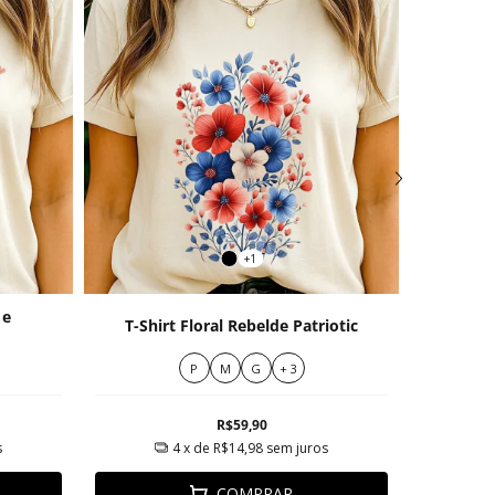
+1
 e
T-Shirt Floral Rebelde Patriotic
T-s
P
M
G
+ 3
R$59,90
s
4
x de
R$14,98
sem juros
COMPRAR