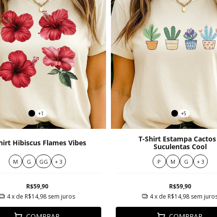
+1
+5
T-Shirt Estampa Cactos
hirt Hibiscus Flames Vibes
Suculentas Cool
M
G
GG
+ 3
P
M
G
+ 3
R$59,90
R$59,90
4
x de
R$14,98
sem juros
4
x de
R$14,98
sem juro
COMPRAR
COMPRAR