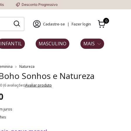
sconto Progressivo
0
Cadastre-se
|
Fazer login
INFANTIL
MASCULINO
MAIS
Feminina
Natureza
 Boho Sonhos e Natureza
.0 (6 avaliações)
Avaliar produto
0
m juros
lhes