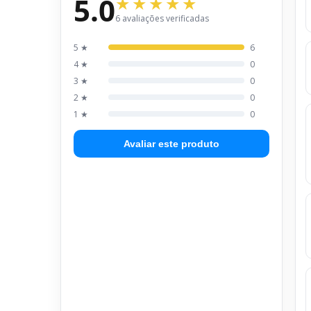
5.0
6 avaliações verificadas
5 ★
6
4 ★
0
3 ★
0
2 ★
0
1 ★
0
Avaliar este produto