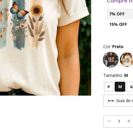
Compre m
7% OFF
15% OFF
Cor:
Preto
Tamanho:
M
M
P
G
Guia de 