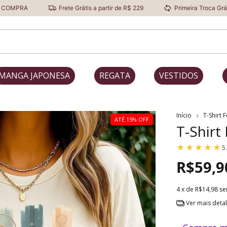
Frete Grátis a partir de R$ 229
Primeira Troca Grátis
De
MANGA JAPONESA
REGATA
VESTIDOS
Início
T-Shirt 
ATÉ 15% OFF
T-Shirt
5
R$59,9
4
x de
R$14,98
se
Ver mais deta