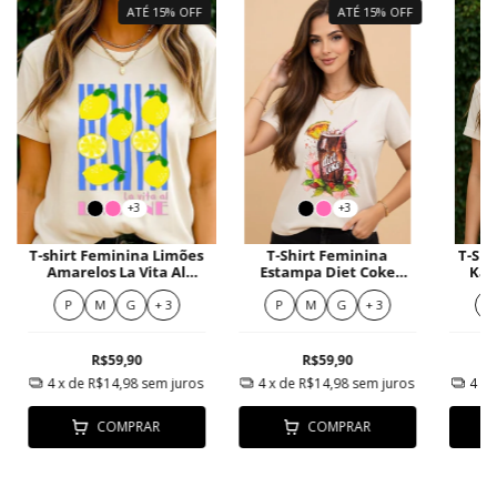
ATÉ 15% OFF
ATÉ 15% OFF
+3
+3
T-shirt Feminina Limões
T-Shirt Feminina
T-Shi
Amarelos La Vita Al
Estampa Diet Coke
Kah
Limone Moderna
Ilustrada Colorida
P
M
G
+ 3
P
M
G
+ 3
P
R$59,90
R$59,90
4
x de
R$14,98
sem juros
4
x de
R$14,98
sem juros
4
x 
COMPRAR
COMPRAR