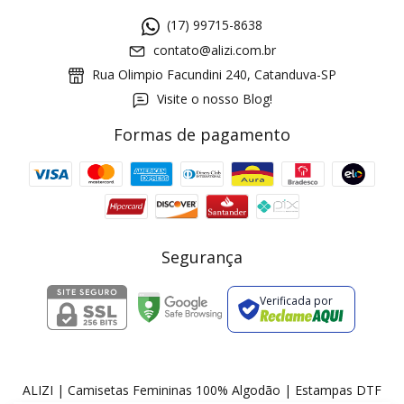
(17) 99715-8638
contato@alizi.com.br
Rua Olimpio Facundini 240, Catanduva-SP
Visite o nosso Blog!
Formas de pagamento
GANHE5
Cupom 1a compra:
a partir de R$ 229,00
Frete Grátis:
Segurança
Verificada por
2 pecas
7% OFF
3+ pecas
15% OFF
ALIZI | Camisetas Femininas 100% Algodão | Estampas DTF