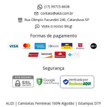
(17) 99715-8638
contato@alizi.com.br
Rua Olimpio Facundini 240, Catanduva-SP
Visite o nosso Blog!
Formas de pagamento
GANHE5
Cupom 1a compra:
a partir de R$ 229,00
Frete Grátis:
Segurança
Verificada por
2 pecas
7% OFF
3+ pecas
15% OFF
ALIZI | Camisetas Femininas 100% Algodão | Estampas DTF