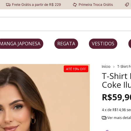
átis a partir de R$ 229
Primeira Troca Grátis
Desconto Progr
MANGA JAPONESA
REGATA
VESTIDOS
Início
T-Shirt 
ATÉ 15% OFF
T-Shirt
Coke Il
R$59,9
4
x de
R$14,98
se
Ver mais deta