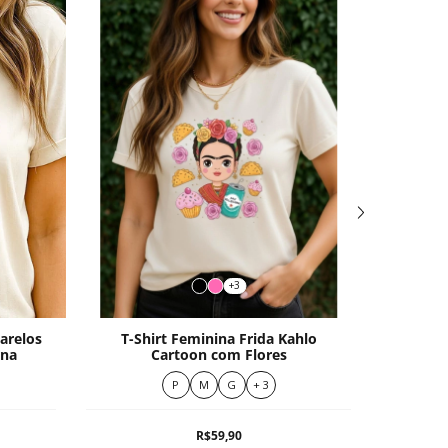
+3
arelos
T-Shirt Feminina Frida Kahlo
T-Shi
rna
Cartoon com Flores
P
M
G
+ 3
R$59,90