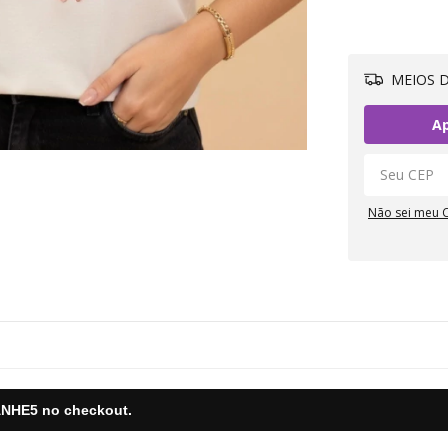
MEIOS D
Ap
Não sei meu 
NHE5
no checkout.