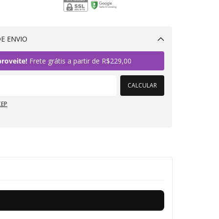
E ENVIO
Alterar CEP
roveite!
Frete grátis a partir de
R$229,00
CALCULAR
CEP