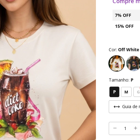
Compre m
7% OFF
15% OFF
Cor:
Off White
Tamanho:
P
P
M
G
Guia de 