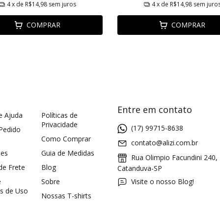
4
x de
R$14,98
sem juros
4
x de
R$14,98
sem juro
COMPRAR
COMPRAR
Entre em contato
e Ajuda
Políticas de
Privacidade
(17) 99715-8638
 Pedido
Como Comprar
contato@alizi.com.br
ões
Guia de Medidas
Rua Olimpio Facundini 240,
 de Frete
Blog
Catanduva-SP
e
Sobre
Visite o nosso Blog!
s de Uso
Nossas T-shirts