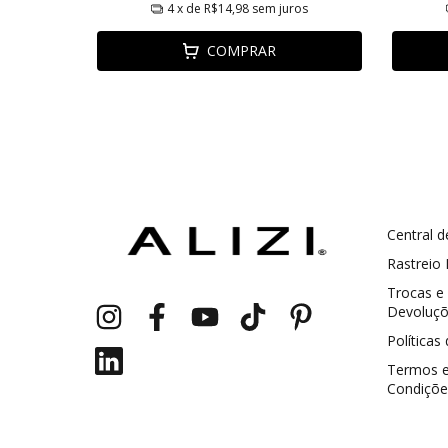
ros
4
x de
R$14,98
sem juros
COMPRAR
Central d
GANHE5
Cupom 1a compra:
Rastreio
Trocas e
a partir de R$ 229,00
Frete Grátis:
Devoluç
Políticas
Termos 
Condiçõe
2 pecas
7% OFF
3+ pecas
15% OFF