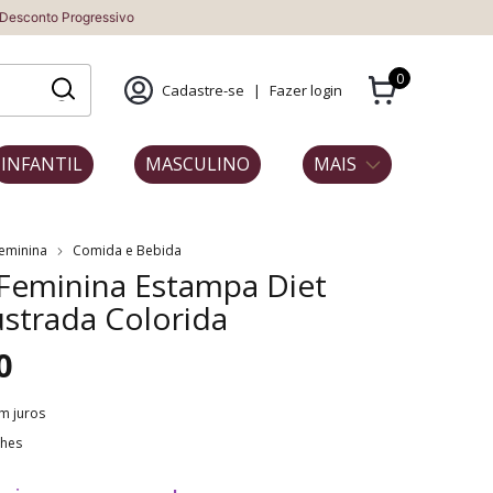
essivo
0
Cadastre-se
|
Fazer login
INFANTIL
MASCULINO
MAIS
Feminina
Comida e Bebida
 Feminina Estampa Diet
ustrada Colorida
0
m juros
lhes