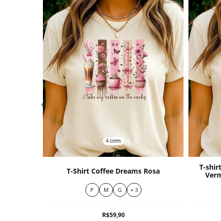
4 cores
Sardinha
T-shi
T-Shirt Coffee Dreams Rosa
ada
Ver
P
M
G
+ 3
R$59,90