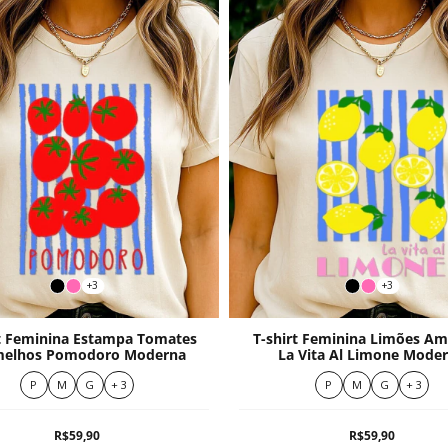
+3
+3
rt Feminina Estampa Tomates
T-shirt Feminina Limões Am
melhos Pomodoro Moderna
La Vita Al Limone Mode
P
M
G
+ 3
P
M
G
+ 3
R$59,90
R$59,90