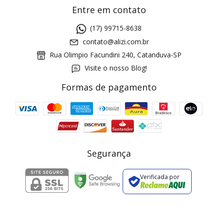
Entre em contato
(17) 99715-8638
contato@alizi.com.br
Rua Olimpio Facundini 240, Catanduva-SP
Visite o nosso Blog!
Formas de pagamento
GANHE5
Cupom 1a compra:
a partir de R$ 229,00
Frete Grátis:
Segurança
Verificada por
2 pecas
7% OFF
3+ pecas
15% OFF