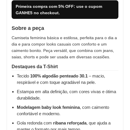
Primeira compra com
5% OFF
: use o cupom
GANHE5
no checkout.
Sobre a peça
Camiseta feminina básica e estilosa, perfeita para o dia a
dia e para compor looks casuais com conforto e um
caimento bonito. Peça versátil, que combina com jeans,
saias, shorts e pode ser usada em diversas ocasiões.
Destaques da T-Shirt
Tecido
100% algodão penteado 30.1
– macio,
respirável e com toque agradável na pele.
Estampa em alta definição, com cores vivas e ótima
durabilidade.
Modelagem baby look feminina
, com caimento
confortável e moderno.
Gola redonda com
ribana reforçada
, que ajuda a
manter o formato por mais tempo.