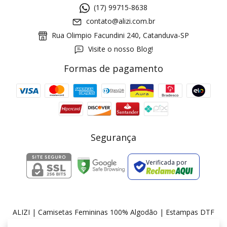
(17) 99715-8638
contato@alizi.com.br
Rua Olimpio Facundini 240, Catanduva-SP
Visite o nosso Blog!
Formas de pagamento
GANHE5
Cupom 1a compra:
a partir de R$ 229,00
Frete Grátis:
Segurança
Verificada por
2 pecas
7% OFF
3+ pecas
15% OFF
ALIZI | Camisetas Femininas 100% Algodão | Estampas DTF
©2026. ALIZI - 36175674000174. Todos os direitos reservados.