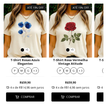
ATÉ 15% OFF
ATÉ 15% OFF
+5
+5
T-Shirt Rosas Azuis
T-Shirt Rosa Vermelha
T-Shi
Elegantes
Vintage Atitude
P
M
G
+ 3
P
M
G
+ 3
P
R$59,90
R$59,90
4
x de
R$14,98
sem juros
4
x de
R$14,98
sem juros
4
x 
COMPRAR
COMPRAR