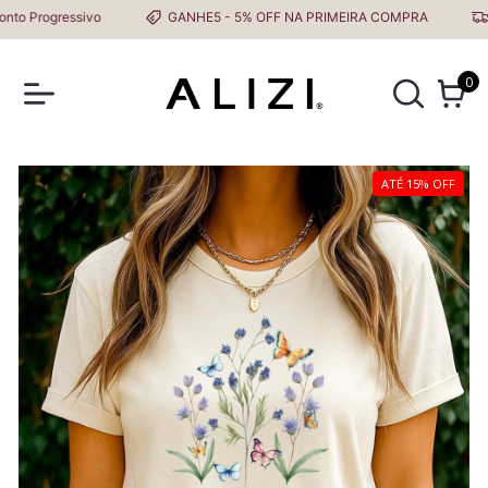
rogressivo
GANHE5 - 5% OFF NA PRIMEIRA COMPRA
Frete
0
ATÉ 15% OFF