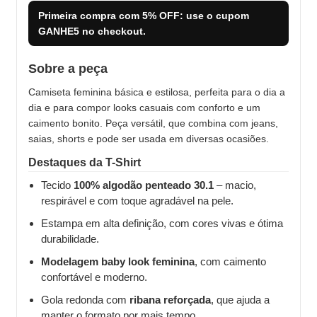
Primeira compra com
5% OFF
: use o cupom
GANHE5
no checkout.
Sobre a peça
Camiseta feminina básica e estilosa, perfeita para o dia a
dia e para compor looks casuais com conforto e um
caimento bonito. Peça versátil, que combina com jeans,
saias, shorts e pode ser usada em diversas ocasiões.
Destaques da T-Shirt
Tecido
100% algodão penteado 30.1
– macio,
respirável e com toque agradável na pele.
Estampa em alta definição, com cores vivas e ótima
durabilidade.
Modelagem baby look feminina
, com caimento
confortável e moderno.
Gola redonda com
ribana reforçada
, que ajuda a
manter o formato por mais tempo.