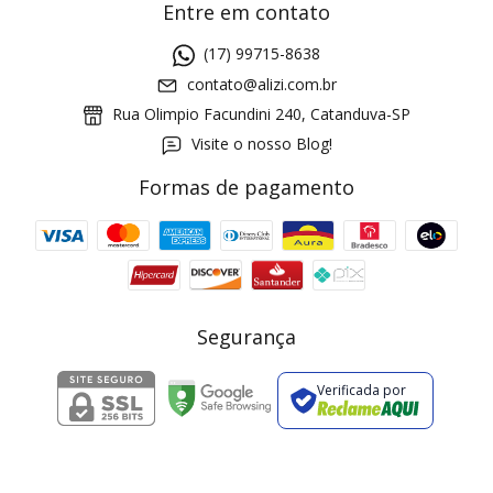
Entre em contato
(17) 99715-8638
contato@alizi.com.br
Rua Olimpio Facundini 240, Catanduva-SP
Visite o nosso Blog!
Formas de pagamento
GANHE5
Cupom 1a compra:
a partir de R$ 229,00
Frete Grátis:
Segurança
Verificada por
2 pecas
7% OFF
3+ pecas
15% OFF