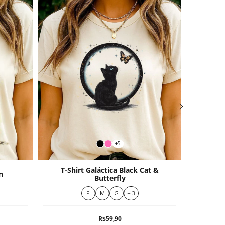
+5
T-Shirt Galáctica Black Cat &
n
T-s
Butterfly
P
M
G
+ 3
R$59,90