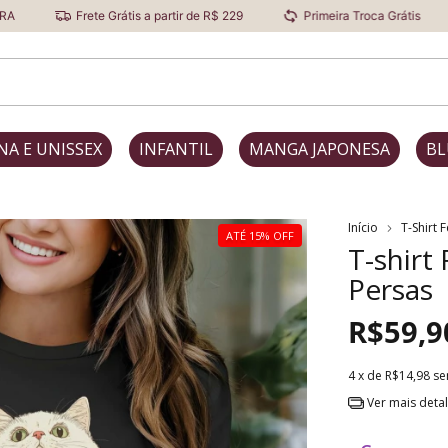
rete Grátis a partir de R$ 229
Primeira Troca Grátis
Desconto
NA E UNISSEX
INFANTIL
MANGA JAPONESA
BL
Início
T-Shirt 
ATÉ 15% OFF
T-shirt
Persas
R$59,9
4
x de
R$14,98
se
Ver mais deta