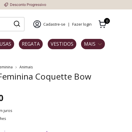
 Progressivo
0
Cadastre-se
|
Fazer login
USAS
REGATA
VESTIDOS
MAIS
Feminina
Animais
 Feminina Coquette Bow
0
m juros
lhes