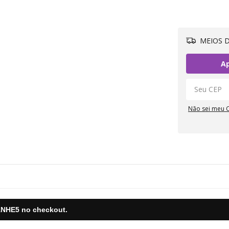
MEIOS D
Ap
Não sei meu 
NHE5
no checkout.