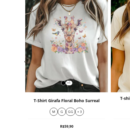
+1
T-sh
Cool
T-Shirt Girafa Floral Boho Surreal
M
G
GG
+ 3
R$59,90