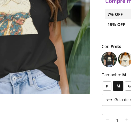
Compre m
7% OFF
15% OFF
Cor:
Preto
Tamanho:
M
M
P
G
Guia de 