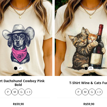
+1
+5
irt Dachshund Cowboy Pink
T-Shirt Wine & Cats Fu
Bold
P
M
G
+ 3
P
M
G
+ 3
R$59,90
R$59,90