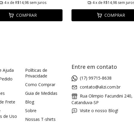
4
x de
R$14,98
sem juros
4
x de
R$14,98
sem juro
COMPRAR
COMPRAR
Entre em contato
e Ajuda
Políticas de
Privacidade
(17) 99715-8638
 Pedido
Como Comprar
contato@alizi.com.br
ões
Guia de Medidas
Rua Olimpio Facundini 240,
 de Frete
Blog
Catanduva-SP
e
Sobre
Visite o nosso Blog!
s de Uso
Nossas T-shirts