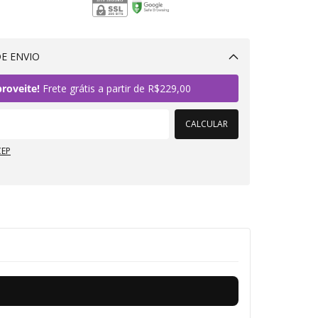
E ENVIO
Alterar CEP
roveite!
Frete grátis a partir de
R$229,00
CALCULAR
CEP