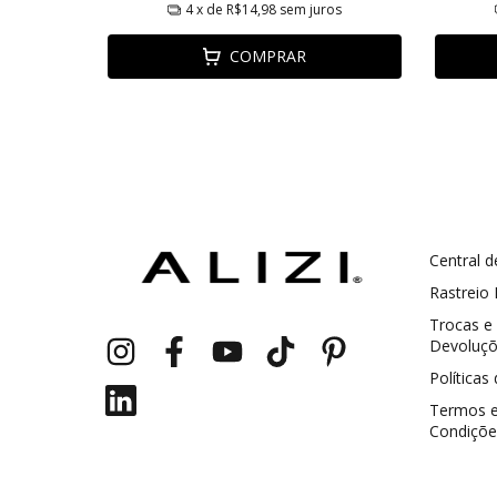
ros
4
x de
R$14,98
sem juros
COMPRAR
Central d
GANHE5
Cupom 1a compra:
Rastreio
Trocas e
a partir de R$ 229,00
Frete Grátis:
Devoluç
Políticas
Termos 
Condiçõe
2 pecas
7% OFF
3+ pecas
15% OFF