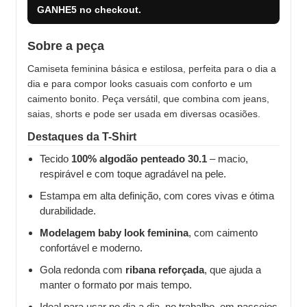
GANHE5
no checkout.
Sobre a peça
Camiseta feminina básica e estilosa, perfeita para o dia a
dia e para compor looks casuais com conforto e um
caimento bonito. Peça versátil, que combina com jeans,
saias, shorts e pode ser usada em diversas ocasiões.
Destaques da T-Shirt
Tecido
100% algodão penteado 30.1
– macio,
respirável e com toque agradável na pele.
Estampa em alta definição, com cores vivas e ótima
durabilidade.
Modelagem baby look feminina
, com caimento
confortável e moderno.
Gola redonda com
ribana reforçada
, que ajuda a
manter o formato por mais tempo.
Ideal para usar no dia a dia, no trabalho, em passeios