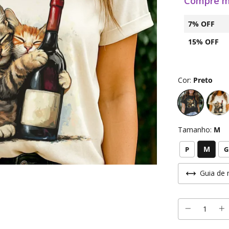
Compre m
7% OFF
15% OFF
Cor:
Preto
Tamanho:
M
M
P
G
Guia de 