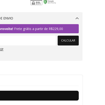
E ENVIO
Alterar CEP
roveite!
Frete grátis a partir de
R$229,00
CALCULAR
CEP