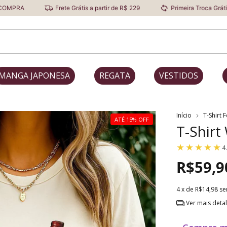
Frete Grátis a partir de R$ 229
Primeira Troca Grátis
Desc
MANGA JAPONESA
REGATA
VESTIDOS
Início
T-Shirt 
ATÉ 15% OFF
T-Shirt
4
R$59,9
4
x de
R$14,98
se
Ver mais deta