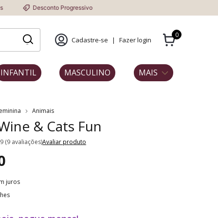
onto Progressivo
0
Cadastre-se
|
Fazer login
INFANTIL
MASCULINO
MAIS
Feminina
Animais
 Wine & Cats Fun
.9 (9 avaliações)
Avaliar produto
0
m juros
lhes