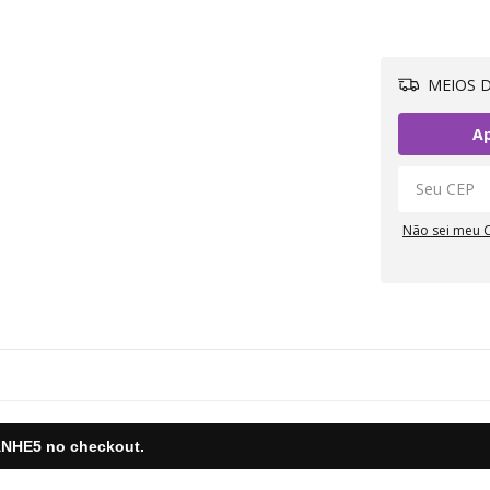
MEIOS D
Ap
Não sei meu 
NHE5
no checkout.