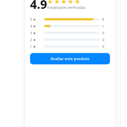
4.9
9 avaliações verificadas
5 ★
8
4 ★
1
3 ★
0
2 ★
0
1 ★
0
Avaliar este produto